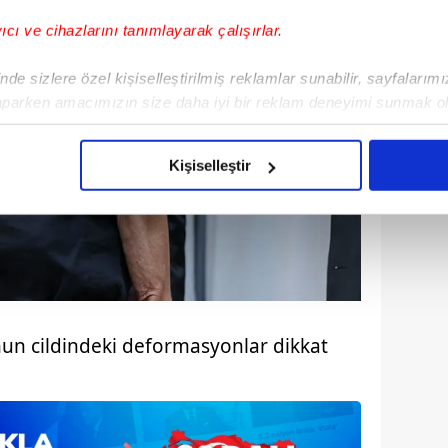
yıcı ve cihazlarını tanımlayarak çalışırlar.
de sizlere özel kişiselleştirilmiş reklamlar sunabilir, sayfalarım
aparken amacımızın size daha iyi bir reklam deneyimi sunmak ol
imizden gelen çabayı gösterdiğimizi ve bu noktada, reklamların ma
olduğunu sizlere hatırlatmak isteriz.
Kişiselleştir
çerezlere izin vermedikleri takdirde, kullanıcılara hedefli reklaml
abilmek için İnternet Sitemizde kendimize ve üçüncü kişilere ait 
isel verileriniz işlenmekte olup gerekli olan çerezler bilgi toplum
 çerezler, sitemizin daha işlevsel kılınması ve kişiselleştirilmes
 yapılması, amaçlarıyla sınırlı olarak açık rızanız dahilinde kulla
un cildindeki deformasyonlar dikkat
aşağıda yer alan panel vasıtasıyla belirleyebilirsiniz. Çerezlere iliş
lgilendirme Metnimizi
ziyaret edebilirsiniz.
Korunması Kanunu uyarınca hazırlanmış Aydınlatma Metnimizi okum