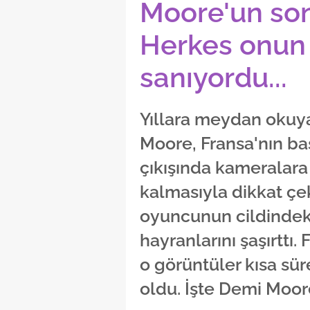
Moore'un son
Herkes onun
sanıyordu...
Yıllara meydan okuya
Moore, Fransa'nın baş
çıkışında kameralar
kalmasıyla dikkat çe
oyuncunun cildindek
hayranlarını şaşırttı.
o görüntüler kısa s
oldu. İşte Demi Moore