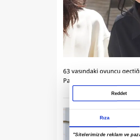
63 yaşındaki oyuncu geçtiğ
Paris'te ünlü bir markanın 
Reddet
Rıza
"Sitelerimizde reklam ve paza