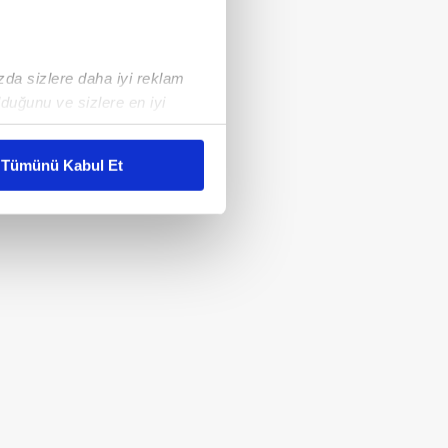
ızda sizlere daha iyi reklam
duğunu ve sizlere en iyi
liyetlerimizi karşılamak
Tümünü Kabul Et
ar gösterilmeyecektir."
çerezler kullanılmaktadır. Bu
u hizmetlerinin sunulması
i ve sizlere yönelik
nılacaktır.
kin detaylı bilgi için Ayarlar
ak ve sitemizde ilgili