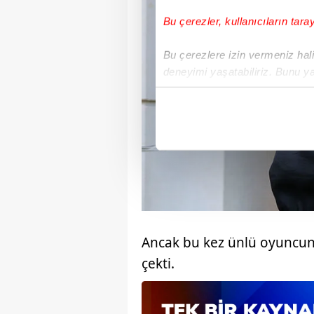
Bu çerezler, kullanıcıların tara
Bu çerezlere izin vermeniz halin
deneyimi yaşatabiliriz. Bunu y
içerikleri sunabilmek adına el
noktasında tek gelir kalemimiz 
Her halükârda, kullanıcılar, bu 
Sizlere daha iyi bir hizmet sun
çerezler vasıtasıyla çeşitli kiş
amacıyla kullanılmaktadır. Diğer
reklam/pazarlama faaliyetlerinin
Ancak bu kez ünlü oyuncun
Çerezlere ilişkin tercihlerinizi 
çekti.
butonuna tıklayabilir,
Çerez Bi
6698 sayılı Kişisel Verilerin 