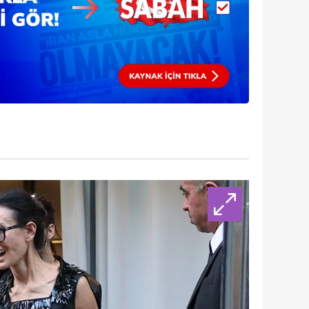
 çerezlerle ilgili bilgi almak için lütfen
tıklayınız
.