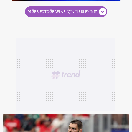
DİĞER FOTOĞRAFLAR İÇİN İLERLEYİNİZ