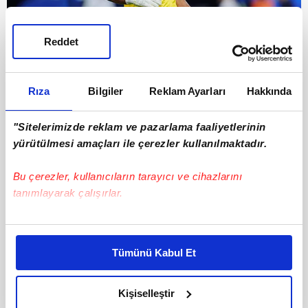
Reddet
7
Rıza
Bilgiler
Reklam Ayarları
Hakkında
12- Vozinha | Yeşil Burun Adaları | 2 maç
"Sitelerimizde reklam ve pazarlama faaliyetlerinin
yürütülmesi amaçları ile çerezler kullanılmaktadır.
Bu çerezler, kullanıcıların tarayıcı ve cihazlarını
tanımlayarak çalışırlar.
Bu çerezlere izin vermeniz halinde sizlere özel
kişiselleştirilmiş reklamlar sunabilir, sayfalarımızda sizlere
Tümünü Kabul Et
daha iyi reklam deneyimi yaşatabiliriz. Bunu yaparken
amacımızın size daha iyi bir reklam deneyimi sunmak
olduğunu ve sizlere en iyi içerikleri sunabilmek adına
Kişiselleştir