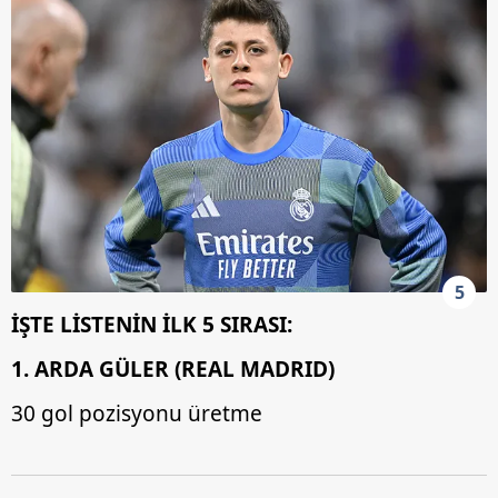
Çerezlere ilişkin tercihlerinizi aşağıda yer alan panel
vasıtasıyla belirleyebilirsiniz. Çerezlere ilişkin detaylı bilgi
için Ayarlar butonuna tıklayabilir,
Çerez Bilgilendirme
Metnimizi
ziyaret edebilirsiniz.
6698 sayılı Kişisel Verilerin Korunması Kanunu uyarınca
hazırlanmış Aydınlatma Metnimizi okumak ve sitemizde
ilgili mevzuata uygun olarak kullanılan çerezlerle ilgili bilgi
almak için lütfen
tıklayınız
.
5
İŞTE LİSTENİN İLK 5 SIRASI:
1. ARDA GÜLER (REAL MADRID)
30 gol pozisyonu üretme