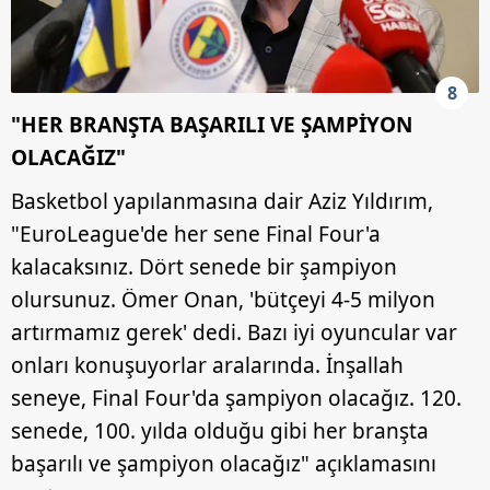
6698 sayılı Kişisel Verilerin Korunması Kanunu uyarınca
hazırlanmış Aydınlatma Metnimizi okumak ve sitemizde
ilgili mevzuata uygun olarak kullanılan çerezlerle ilgili bilgi
8
almak için lütfen
tıklayınız
.
"HER BRANŞTA BAŞARILI VE ŞAMPİYON
OLACAĞIZ"
Basketbol yapılanmasına dair Aziz Yıldırım,
"EuroLeague'de her sene Final Four'a
kalacaksınız. Dört senede bir şampiyon
olursunuz. Ömer Onan, 'bütçeyi 4-5 milyon
artırmamız gerek' dedi. Bazı iyi oyuncular var
onları konuşuyorlar aralarında. İnşallah
seneye, Final Four'da şampiyon olacağız. 120.
senede, 100. yılda olduğu gibi her branşta
başarılı ve şampiyon olacağız" açıklamasını