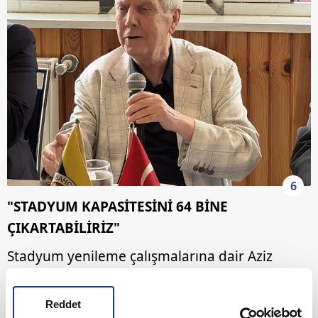
6
"STADYUM KAPASİTESİNİ 64 BİNE
ÇIKARTABİLİRİZ"
Stadyum yenileme çalışmalarına dair Aziz
Yıldırım, "Biz, bu stadın kapasitesini 64 bine
çıkartabiliriz. 50 milyon dolar harcayarak…
Reddet