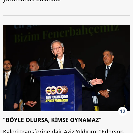
12
"BÖYLE OLURSA, KİMSE OYNAMAZ"
Kaleci transferine dair Aziz Yıldırım, "Ederson