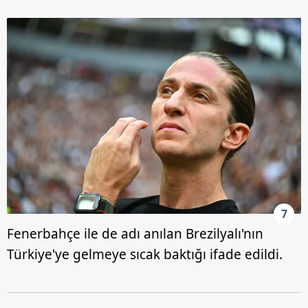
6698 sayılı Kişisel Verilerin Korunması Kanunu uyarınca
hazırlanmış Aydınlatma Metnimizi okumak ve sitemizde
ilgili mevzuata uygun olarak kullanılan çerezlerle ilgili bilgi
almak için lütfen
tıklayınız
.
7
Fenerbahçe ile de adı anılan Brezilyalı'nın
Türkiye'ye gelmeye sıcak baktığı ifade edildi.