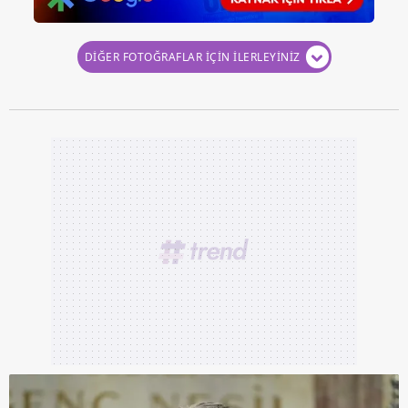
DİĞER FOTOĞRAFLAR İÇİN İLERLEYİNİZ