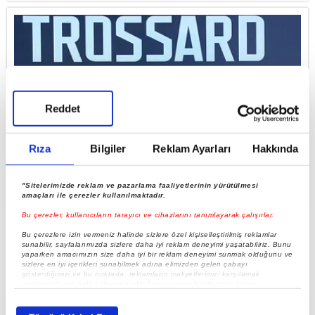
Reddet
Rıza
Bilgiler
Reklam Ayarları
Hakkında
Murat Özbostan’dan Muhammed Salah çıkışı! ‘Olan
"Sitelerimizde reklam ve pazarlama faaliyetlerinin yürütülmesi
Trossard’ın törenine oldu’
amaçları ile çerezler kullanılmaktadır.
Bu çerezler, kullanıcıların tarayıcı ve cihazlarını tanımlayarak çalışırlar.
Bu çerezlere izin vermeniz halinde sizlere özel kişiselleştirilmiş reklamlar
sunabilir, sayfalarımızda sizlere daha iyi reklam deneyimi yaşatabiliriz. Bunu
yaparken amacımızın size daha iyi bir reklam deneyimi sunmak olduğunu ve
sizlere en iyi içerikleri sunabilmek adına elimizden gelen çabayı
gösterdiğimizi ve bu noktada, reklamların maliyetlerimizi karşılamak
noktasında tek gelir kalemimiz olduğunu sizlere hatırlatmak isteriz.
Her halükârda, kullanıcılar, bu çerezlere izin vermedikleri takdirde,
kullanıcılara hedefli reklamlar gösterilmeyecektir."