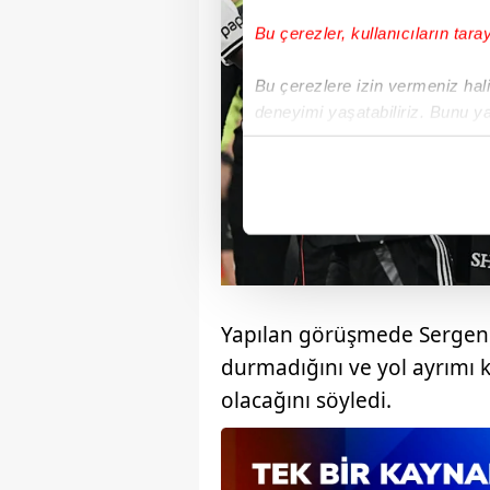
Bu çerezler, kullanıcıların tara
Bu çerezlere izin vermeniz halin
deneyimi yaşatabiliriz. Bunu y
içerikleri sunabilmek adına el
noktasında tek gelir kalemimiz 
Her halükârda, kullanıcılar, bu 
Sizlere daha iyi bir hizmet sun
çerezler vasıtasıyla çeşitli kiş
amacıyla kullanılmaktadır. Diğer
Yapılan görüşmede Sergen Y
reklam/pazarlama faaliyetlerinin
durmadığını ve yol ayrımı 
olacağını söyledi.
Çerezlere ilişkin tercihlerinizi 
butonuna tıklayabilir,
Çerez Bi
6698 sayılı Kişisel Verilerin 