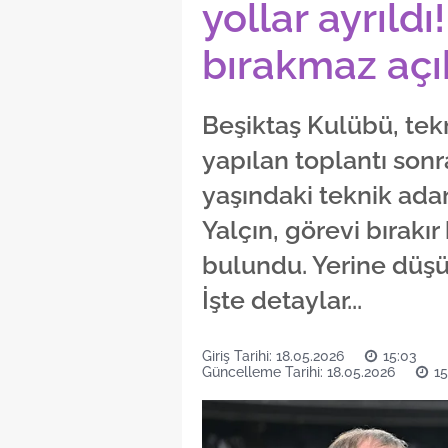
yollar ayrıldı
bırakmaz açı
Beşiktaş Kulübü, tekn
yapılan toplantı sonras
yaşındaki teknik adam
Yalçın, görevi bırakı
bulundu. Yerine düşün
İşte detaylar...
Giriş Tarihi: 18.05.2026
15:03
Güncelleme Tarihi: 18.05.2026
15