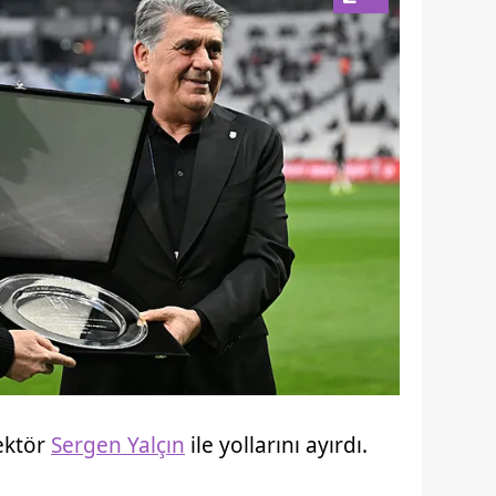
rektör
Sergen Yalçın
ile yollarını ayırdı.