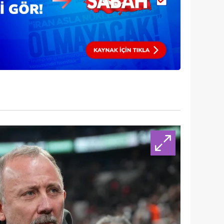
 çerezlerle ilgili bilgi almak için lütfen
tıklayınız
.