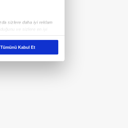
ızda sizlere daha iyi reklam
duğunu ve sizlere en iyi
liyetlerimizi karşılamak
Tümünü Kabul Et
ar gösterilmeyecektir."
çerezler kullanılmaktadır. Bu
u hizmetlerinin sunulması
i ve sizlere yönelik
nılacaktır.
kin detaylı bilgi için Ayarlar
ak ve sitemizde ilgili