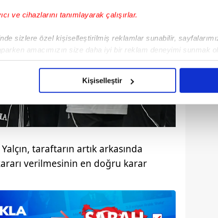
yıcı ve cihazlarını tanımlayarak çalışırlar.
de sizlere özel kişiselleştirilmiş reklamlar sunabilir, sayfalarım
aparken amacımızın size daha iyi bir reklam deneyimi sunmak ol
imizden gelen çabayı gösterdiğimizi ve bu noktada, reklamların ma
olduğunu sizlere hatırlatmak isteriz.
Kişiselleştir
çerezlere izin vermedikleri takdirde, kullanıcılara hedefli reklaml
abilmek için İnternet Sitemizde kendimize ve üçüncü kişilere ait 
isel verileriniz işlenmekte olup gerekli olan çerezler bilgi toplum
 çerezler, sitemizin daha işlevsel kılınması ve kişiselleştirilmes
alçın, taraftarın artık arkasında
 yapılması, amaçlarıyla sınırlı olarak açık rızanız dahilinde kulla
kararı verilmesinin en doğru karar
aşağıda yer alan panel vasıtasıyla belirleyebilirsiniz. Çerezlere iliş
lgilendirme Metnimizi
ziyaret edebilirsiniz.
Korunması Kanunu uyarınca hazırlanmış Aydınlatma Metnimizi okum