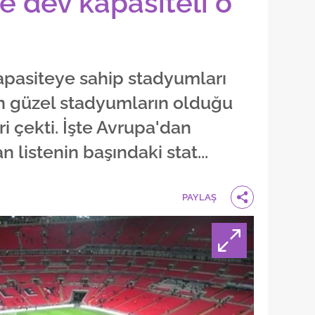
te dev kapasiteli o
apasiteye sahip stadyumları
den güzel stadyumların olduğu
ri çekti. İşte Avrupa'dan
 listenin başındaki stat...
PAYLAŞ