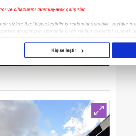
yıcı ve cihazlarını tanımlayarak çalışırlar.
de sizlere özel kişiselleştirilmiş reklamlar sunabilir, sayfalarım
aparken amacımızın size daha iyi bir reklam deneyimi sunmak ol
imizden gelen çabayı gösterdiğimizi ve bu noktada, reklamların ma
olduğunu sizlere hatırlatmak isteriz.
Kişiselleştir
çerezlere izin vermedikleri takdirde, kullanıcılara hedefli reklaml
abilmek için İnternet Sitemizde kendimize ve üçüncü kişilere ait 
isel verileriniz işlenmekte olup gerekli olan çerezler bilgi toplum
 çerezler, sitemizin daha işlevsel kılınması ve kişiselleştirilmes
 yapılması, amaçlarıyla sınırlı olarak açık rızanız dahilinde kulla
aşağıda yer alan panel vasıtasıyla belirleyebilirsiniz. Çerezlere iliş
lgilendirme Metnimizi
ziyaret edebilirsiniz.
Korunması Kanunu uyarınca hazırlanmış Aydınlatma Metnimizi okum