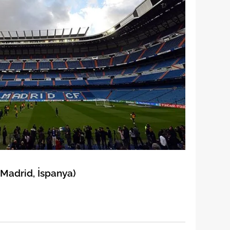
 çerezlerle ilgili bilgi almak için lütfen
tıklayınız
.
adrid, İspanya)