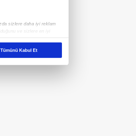
ızda sizlere daha iyi reklam
duğunu ve sizlere en iyi
liyetlerimizi karşılamak
Tümünü Kabul Et
ar gösterilmeyecektir."
çerezler kullanılmaktadır. Bu
u hizmetlerinin sunulması
i ve sizlere yönelik
nılacaktır.
kin detaylı bilgi için Ayarlar
ak ve sitemizde ilgili