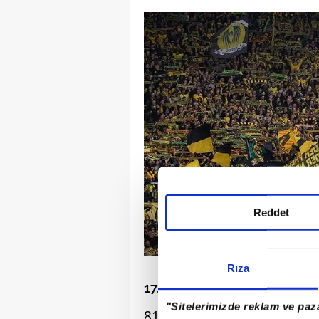
Reddet
Rıza
17. SIGNAL IDUNA PARK (D
"Sitelerimizde reklam ve paza
81,365 KİŞİ