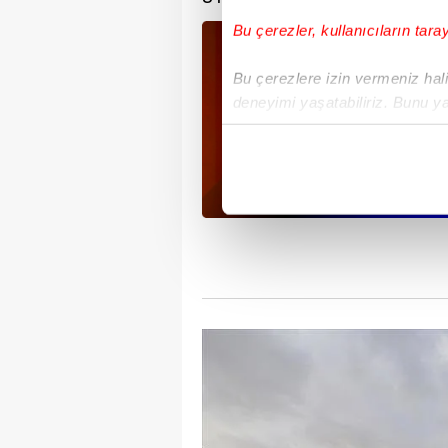
Bu çerezler, kullanıcıların tara
Bu çerezlere izin vermeniz halin
deneyimi yaşatabiliriz. Bunu y
içerikleri sunabilmek adına el
noktasında tek gelir kalemimiz 
Her halükârda, kullanıcılar, bu 
Sizlere daha iyi bir hizmet sun
çerezler vasıtasıyla çeşitli kiş
amacıyla kullanılmaktadır. Diğer
reklam/pazarlama faaliyetlerinin
Çerezlere ilişkin tercihlerinizi 
butonuna tıklayabilir,
Çerez Bi
6698 sayılı Kişisel Verilerin 