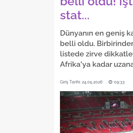
belli oldu! İş
stat...
Dünyanın en geniş k
belli oldu. Birbirin
listede zirve dikkatle
Afrika'ya kadar uzanan
Giriş Tarihi: 24.05.2026
09:33