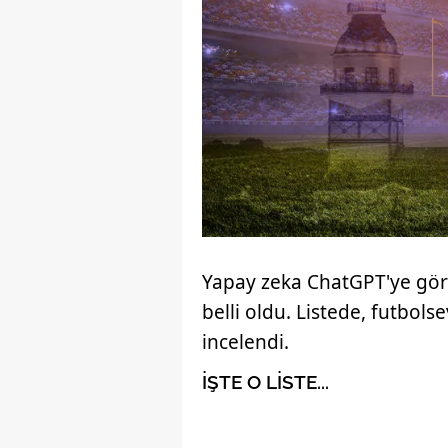
Yapay zeka ChatGPT'ye göre
belli oldu. Listede, futbol
incelendi.
İŞTE O LİSTE...