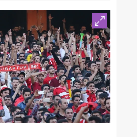
 çerezlerle ilgili bilgi almak için lütfen
tıklayınız
.