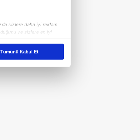
ızda sizlere daha iyi reklam
duğunu ve sizlere en iyi
liyetlerimizi karşılamak
Tümünü Kabul Et
ar gösterilmeyecektir."
çerezler kullanılmaktadır. Bu
u hizmetlerinin sunulması
i ve sizlere yönelik
nılacaktır.
kin detaylı bilgi için Ayarlar
ak ve sitemizde ilgili