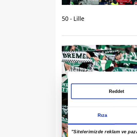
50 - Lille
Reddet
Rıza
"Sitelerimizde reklam ve paza