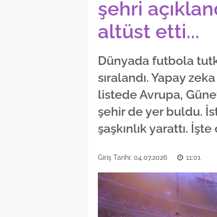
şehri açıkland
altüst etti...
Dünyada futbola tut
sıralandı. Yapay zeka
listede Avrupa, Güne
şehir de yer buldu. İs
şaşkınlık yarattı. İşte o
Giriş Tarihi: 04.07.2026
11:01