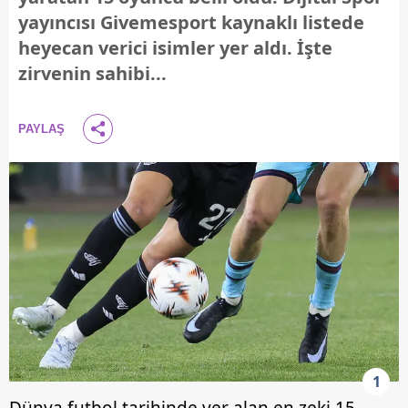
yayıncısı Givemesport kaynaklı listede
heyecan verici isimler yer aldı. İşte
zirvenin sahibi...
PAYLAŞ
1