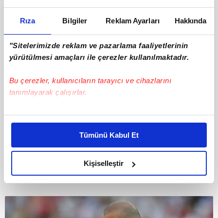
Rıza
Bilgiler
Reklam Ayarları
Hakkında
"Sitelerimizde reklam ve pazarlama faaliyetlerinin
yürütülmesi amaçları ile çerezler kullanılmaktadır.
Bu çerezler, kullanıcıların tarayıcı ve cihazlarını
tanımlayarak çalışırlar.
Bu çerezlere izin vermeniz halinde sizlere özel
kişiselleştirilmiş reklamlar sunabilir, sayfalarımızda sizlere
Tümünü Kabul Et
7
daha iyi reklam deneyimi yaşatabiliriz. Bunu yaparken
amacımızın size daha iyi bir reklam deneyimi sunmak
10. THOMAS MULLER
olduğunu ve sizlere en iyi içerikleri sunabilmek adına
Kişiselleştir
elimizden gelen çabayı gösterdiğimizi ve bu noktada,
reklamların maliyetlerimizi karşılamak noktasında tek gelir
kalemimiz olduğunu sizlere hatırlatmak isteriz.