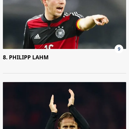
6698 sayılı Kişisel Verilerin Korunması Kanunu uyarınca
hazırlanmış Aydınlatma Metnimizi okumak ve sitemizde
ilgili mevzuata uygun olarak kullanılan çerezlerle ilgili bilgi
almak için lütfen
tıklayınız
.
9
8. PHILIPP LAHM