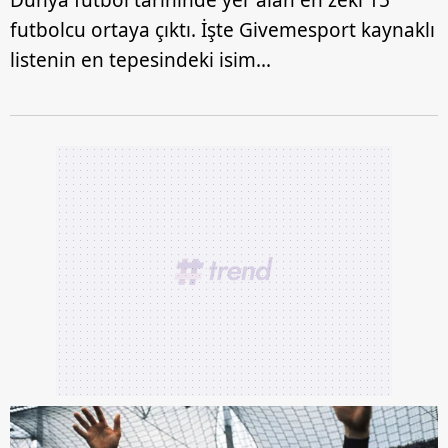
Dünya futbol tarihinde yer alan en zeki 15
futbolcu ortaya çıktı. İşte Givemesport kaynaklı
listenin en tepesindeki isim...