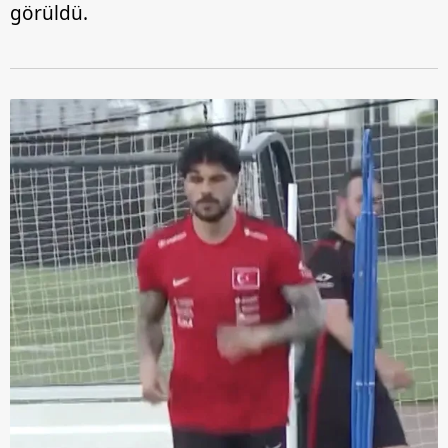
görüldü.
toplumu hizmetlerinin sunulması amacıyla
kullanılmaktadır. Diğer çerezler, sitemizin daha işlevsel
kılınması ve kişiselleştirilmesi ve sizlere yönelik
reklam/pazarlama faaliyetlerinin yapılması, amaçlarıyla
sınırlı olarak açık rızanız dahilinde kullanılacaktır.
Çerezlere ilişkin tercihlerinizi aşağıda yer alan panel
vasıtasıyla belirleyebilirsiniz. Çerezlere ilişkin detaylı bilgi
için Ayarlar butonuna tıklayabilir,
Çerez Bilgilendirme
Metnimizi
ziyaret edebilirsiniz.
6698 sayılı Kişisel Verilerin Korunması Kanunu uyarınca
hazırlanmış Aydınlatma Metnimizi okumak ve sitemizde
ilgili mevzuata uygun olarak kullanılan çerezlerle ilgili bilgi
almak için lütfen
tıklayınız
.