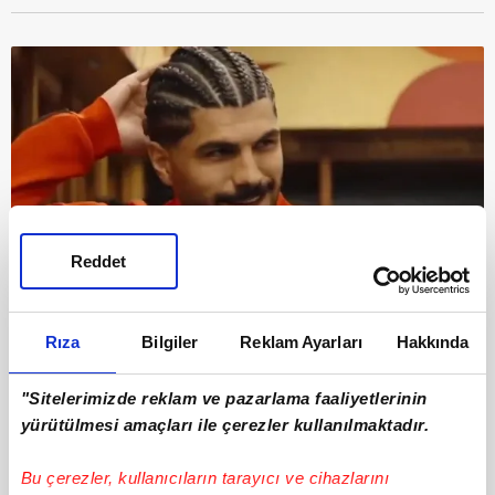
Reddet
Rıza
Bilgiler
Reklam Ayarları
Hakkında
5
"Sitelerimizde reklam ve pazarlama faaliyetlerinin
Milli futbolcu, mağlubiyetin ardından gelen
yürütülmesi amaçları ile çerezler kullanılmaktadır.
tepkiler sonrası saç stilini değiştirme kararı
aldı.
Bu çerezler, kullanıcıların tarayıcı ve cihazlarını