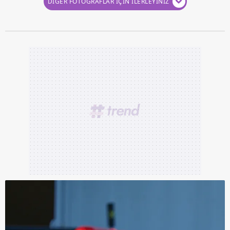
DİĞER FOTOĞRAFLAR İÇİN İLERLEYİNİZ