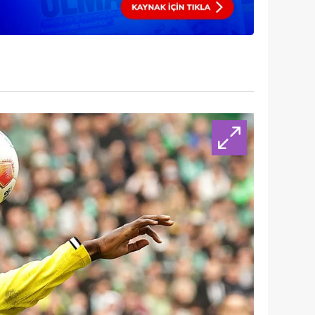
 çerezlerle ilgili bilgi almak için lütfen
tıklayınız
.