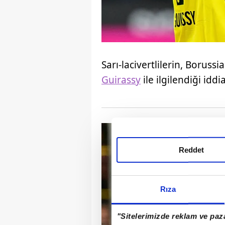
Sarı-lacivertlilerin, Borus
Guirassy
ile ilgilendiği iddi
Reddet
Rıza
"Sitelerimizde reklam ve paza