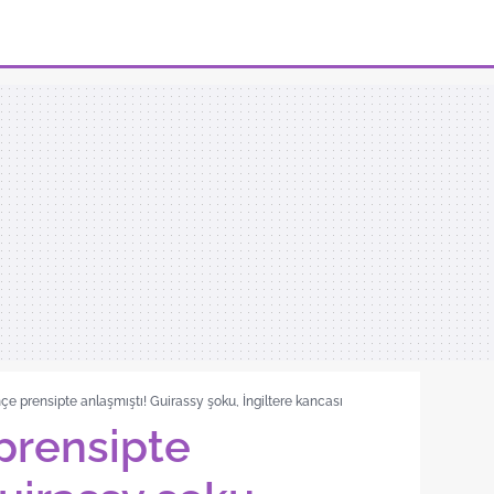
e prensipte anlaşmıştı! Guirassy şoku, İngiltere kancası
prensipte