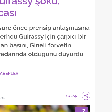
uirassy şoku,
cası
 süre önce prensip anlaşmasına
erhou Guirassy için çarpıcı bir
n basını, Gineli forvetin
 radarında olduğunu duyurdu.
HABERLER
PAYLAŞ
7:31