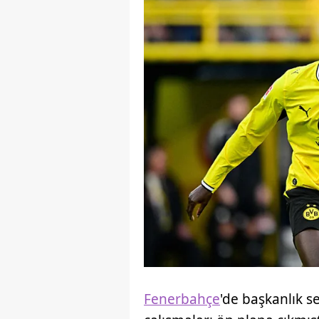
Fenerbahçe
'de başkanlık s