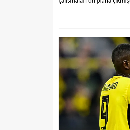
çalışmaları ön plana çıkmışt