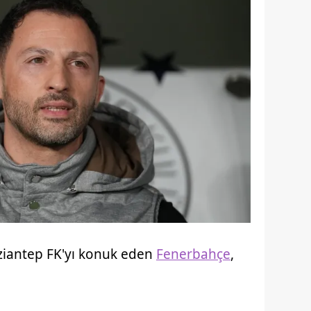
ziantep FK'yı konuk eden
Fenerbahçe
,