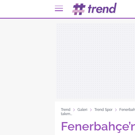
Trend
Galeri
Trend Spor
Fenerbahç
takım...
Fenerbahçe’ni