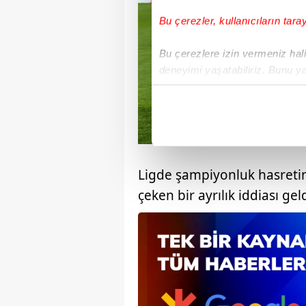
Bu çerezler, kullanıcıların tara
Bu çerezlere izin vermeniz halin
deneyimi yaşatabiliriz. Bunu y
içerikleri sunabilmek adına el
noktasında tek gelir kalemimiz 
Her halükârda, kullanıcılar, bu 
Sizlere daha iyi bir hizmet sun
Ligde şampiyonluk hasretin
çerezler vasıtasıyla çeşitli kiş
çeken bir ayrılık iddiası geld
amacıyla kullanılmaktadır. Diğer
reklam/pazarlama faaliyetlerinin
Çerezlere ilişkin tercihlerinizi 
butonuna tıklayabilir,
Çerez Bi
6698 sayılı Kişisel Verilerin 