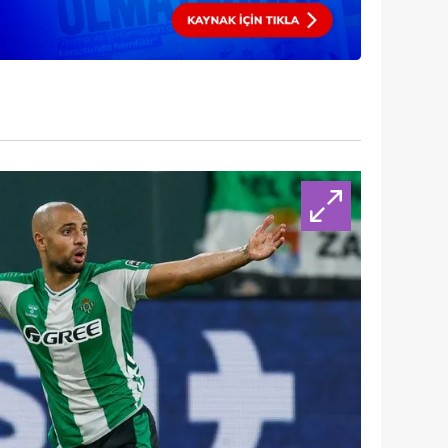
 çerezlerle ilgili bilgi almak için lütfen
tıklayınız
.