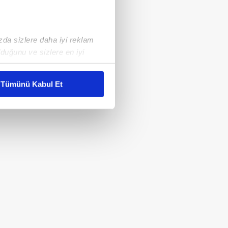
ızda sizlere daha iyi reklam
duğunu ve sizlere en iyi
liyetlerimizi karşılamak
Tümünü Kabul Et
ar gösterilmeyecektir."
çerezler kullanılmaktadır. Bu
u hizmetlerinin sunulması
i ve sizlere yönelik
nılacaktır.
kin detaylı bilgi için Ayarlar
ak ve sitemizde ilgili