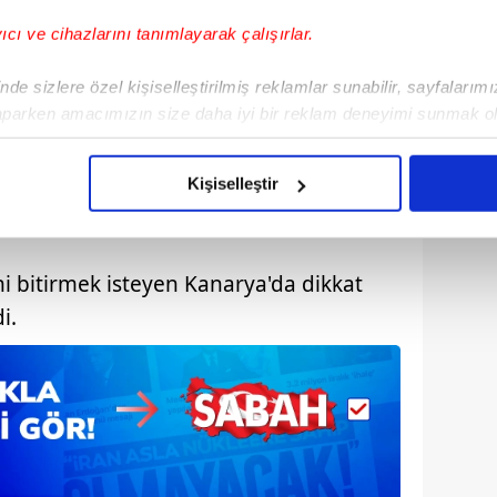
yıcı ve cihazlarını tanımlayarak çalışırlar.
de sizlere özel kişiselleştirilmiş reklamlar sunabilir, sayfalarım
aparken amacımızın size daha iyi bir reklam deneyimi sunmak ol
imizden gelen çabayı gösterdiğimizi ve bu noktada, reklamların ma
olduğunu sizlere hatırlatmak isteriz.
Kişiselleştir
çerezlere izin vermedikleri takdirde, kullanıcılara hedefli reklaml
abilmek için İnternet Sitemizde kendimize ve üçüncü kişilere ait 
i bitirmek isteyen Kanarya'da dikkat
isel verileriniz işlenmekte olup gerekli olan çerezler bilgi toplum
i.
 çerezler, sitemizin daha işlevsel kılınması ve kişiselleştirilmes
 yapılması, amaçlarıyla sınırlı olarak açık rızanız dahilinde kulla
aşağıda yer alan panel vasıtasıyla belirleyebilirsiniz. Çerezlere iliş
lgilendirme Metnimizi
ziyaret edebilirsiniz.
Korunması Kanunu uyarınca hazırlanmış Aydınlatma Metnimizi okum