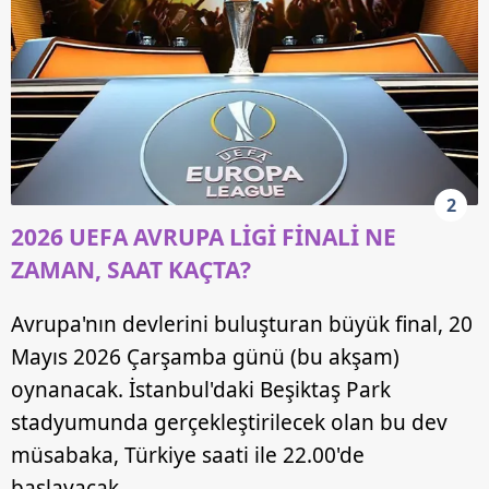
2
2026 UEFA AVRUPA LİGİ FİNALİ NE
ZAMAN, SAAT KAÇTA?
Avrupa'nın devlerini buluşturan büyük final, 20
Mayıs 2026 Çarşamba günü (bu akşam)
oynanacak. İstanbul'daki Beşiktaş Park
stadyumunda gerçekleştirilecek olan bu dev
müsabaka, Türkiye saati ile 22.00'de
başlayacak.