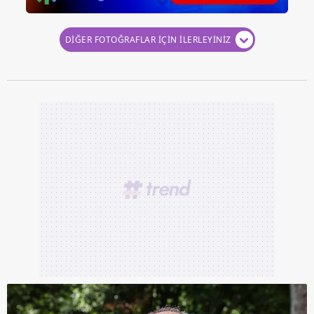
DİĞER FOTOĞRAFLAR İÇİN İLERLEYİNİZ