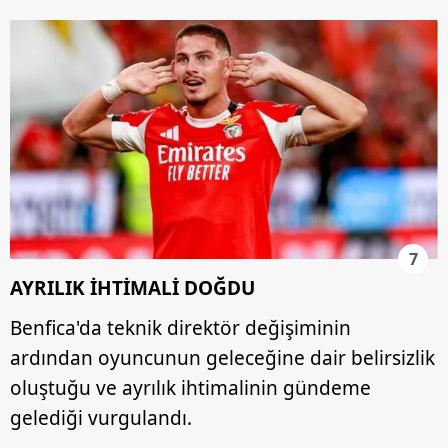
Çerezlere ilişkin tercihlerinizi aşağıda yer alan panel
vasıtasıyla belirleyebilirsiniz. Çerezlere ilişkin detaylı bilgi
için Ayarlar butonuna tıklayabilir,
Çerez Bilgilendirme
Metnimizi
ziyaret edebilirsiniz.
6698 sayılı Kişisel Verilerin Korunması Kanunu uyarınca
hazırlanmış Aydınlatma Metnimizi okumak ve sitemizde
ilgili mevzuata uygun olarak kullanılan çerezlerle ilgili bilgi
almak için lütfen
tıklayınız
.
7
AYRILIK İHTİMALİ DOĞDU
Benfica'da teknik direktör değişiminin
ardından oyuncunun geleceğine dair belirsizlik
oluştuğu ve ayrılık ihtimalinin gündeme
gelediği vurgulandı.