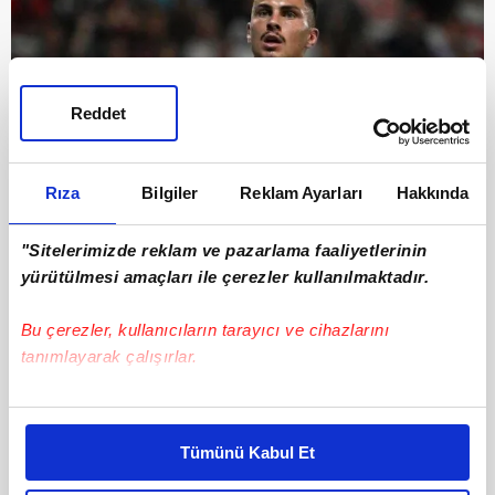
Reddet
Rıza
Bilgiler
Reklam Ayarları
Hakkında
"Sitelerimizde reklam ve pazarlama faaliyetlerinin
5
yürütülmesi amaçları ile çerezler kullanılmaktadır.
IVANOVIC BOMBASI
Bu çerezler, kullanıcıların tarayıcı ve cihazlarını
Takvim'de yer alan habere göre sarı-kırmızılı
tanımlayarak çalışırlar.
ekip, Benfica forması giyen Franjo Ivanovic ile
ilgileniyor.
Bu çerezlere izin vermeniz halinde sizlere özel
kişiselleştirilmiş reklamlar sunabilir, sayfalarımızda sizlere
Tümünü Kabul Et
daha iyi reklam deneyimi yaşatabiliriz. Bunu yaparken
amacımızın size daha iyi bir reklam deneyimi sunmak