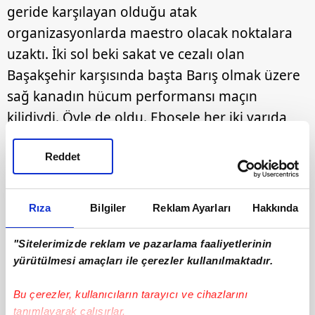
geride karşılayan olduğu atak
organizasyonlarda maestro olacak noktalara
uzaktı. İki sol beki sakat ve cezalı olan
Başakşehir karşısında başta Barış olmak üzere
sağ kanadın hücum performansı maçın
kilidiydi. Öyle de oldu. Ebosele her iki yarıda
gördüğü sarı kartlarla 56'da soyunma odasına
Reddet
giderken onun yaptığı faulden doğan serbest
vuruşa arka direkte Singo, Uzakdoğu stili
vurduğunda Başakşehir'in uzun farları kesildi
Rıza
Bilgiler
Reklam Ayarları
Hakkında
ve sağ şeride çektiler takım aracını…
"Sitelerimizde reklam ve pazarlama faaliyetlerinin
yürütülmesi amaçları ile çerezler kullanılmaktadır.
Bu çerezler, kullanıcıların tarayıcı ve cihazlarını
tanımlayarak çalışırlar.