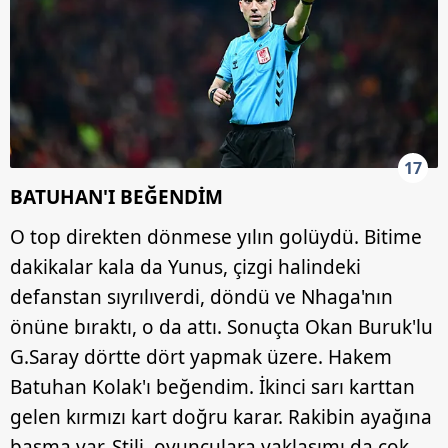
17
BATUHAN'I BEĞENDİM
O top direkten dönmese yılın golüydü. Bitime
dakikalar kala da Yunus, çizgi halindeki
defanstan sıyrılıverdi, döndü ve Nhaga'nın
önüne bıraktı, o da attı. Sonuçta Okan Buruk'lu
G.Saray dörtte dört yapmak üzere. Hakem
Batuhan Kolak'ı beğendim. İkinci sarı karttan
gelen kırmızı kart doğru karar. Rakibin ayağına
basma var. Stili, oyunculara yaklaşımı da çok