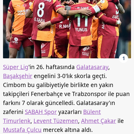
1
Süper Lig
'in 26. haftasında
Galatasaray
,
Başakşehir
engelini 3-0'lık skorla geçti.
Cimbom bu galibiyetiyle birlikte en yakın
takipçileri Fenerbahçe ve Trabzonspor ile puan
farkını 7 olarak güncelledi. Galatasaray'ın
zaferini
SABAH Spor
yazarları
Bülent
Timurlenk
,
Levent Tüzemen
,
Ahmet Çakar
ile
Mustafa Çulcu
mercek altına aldı.