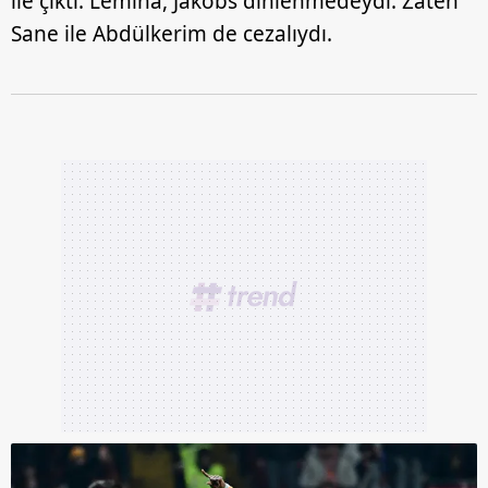
ile çıktı. Lemina, Jakobs dinlenmedeydi. Zaten
Sane ile Abdülkerim de cezalıydı.