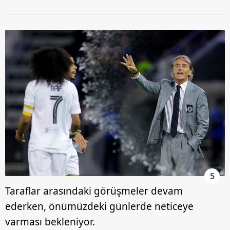
kullanılmaktadır. Bu çerezler vasıtasıyla çeşitli kişisel
verileriniz işlenmekte olup gerekli olan çerezler bilgi
toplumu hizmetlerinin sunulması amacıyla
kullanılmaktadır. Diğer çerezler, sitemizin daha işlevsel
kılınması ve kişiselleştirilmesi ve sizlere yönelik
reklam/pazarlama faaliyetlerinin yapılması, amaçlarıyla
sınırlı olarak açık rızanız dahilinde kullanılacaktır.
Çerezlere ilişkin tercihlerinizi aşağıda yer alan panel
vasıtasıyla belirleyebilirsiniz. Çerezlere ilişkin detaylı bilgi
için Ayarlar butonuna tıklayabilir,
Çerez Bilgilendirme
Metnimizi
ziyaret edebilirsiniz.
6698 sayılı Kişisel Verilerin Korunması Kanunu uyarınca
hazırlanmış Aydınlatma Metnimizi okumak ve sitemizde
5
ilgili mevzuata uygun olarak kullanılan çerezlerle ilgili bilgi
Taraflar arasındaki görüşmeler devam
almak için lütfen
tıklayınız
.
ederken, önümüzdeki günlerde neticeye
varması bekleniyor.