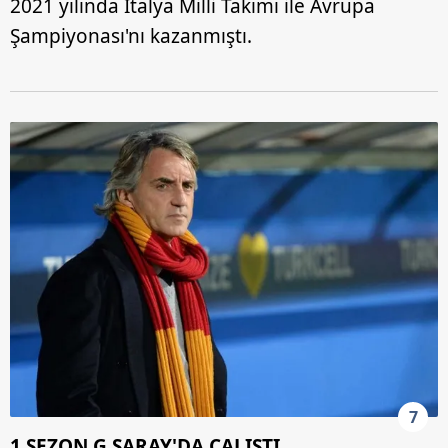
2021 yılında İtalya Milli Takımı ile Avrupa
Şampiyonası'nı kazanmıştı.
7
1 SEZON G.SARAY'DA ÇALIŞTI