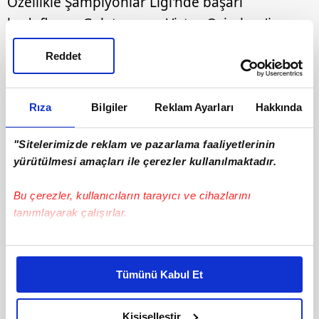
Özellikle Şampiyonlar Ligi'nde başarı
hedefleyen Galatasaray, Victor Osimhen'in
arkasına yeni bir golcü almak için
Reddet
görüşmelerde bulunuyor.
Rıza
Bilgiler
Reklam Ayarları
Hakkında
"Sitelerimizde reklam ve pazarlama faaliyetlerinin
yürütülmesi amaçları ile çerezler kullanılmaktadır.
Bu çerezler, kullanıcıların tarayıcı ve cihazlarını
tanımlayarak çalışırlar.
Bu çerezlere izin vermeniz halinde sizlere özel
kişiselleştirilmiş reklamlar sunabilir, sayfalarımızda sizlere
Tümünü Kabul Et
daha iyi reklam deneyimi yaşatabiliriz. Bunu yaparken
amacımızın size daha iyi bir reklam deneyimi sunmak
olduğunu ve sizlere en iyi içerikleri sunabilmek adına
Kişiselleştir