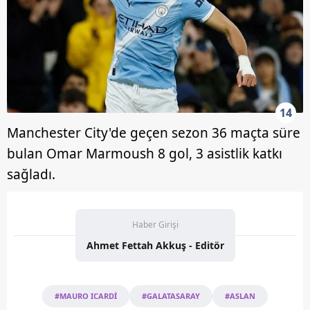
14
Manchester City'de geçen sezon 36 maçta süre
bulan Omar Marmoush 8 gol, 3 asistlik katkı
sağladı.
Haber Girişi
Ahmet Fettah Akkuş - Editör
#MAURO ICARDİ
#GALATASARAY
#ASLAN