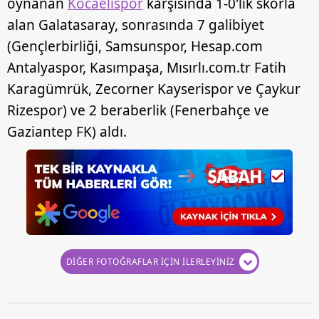
oynanan
Kocaelispor
karşısında 1-0'lık skorla
alan Galatasaray, sonrasında 7 galibiyet
(Gençlerbirliği, Samsunspor, Hesap.com
Antalyaspor, Kasımpaşa, Mısırlı.com.tr Fatih
Karagümrük, Zecorner Kayserispor ve Çaykur
Rizespor) ve 2 beraberlik (Fenerbahçe ve
Gaziantep FK) aldı.
DİĞER FOTOĞRAFLAR İÇİN İLERLEYİNİZ