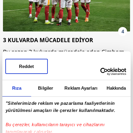
4
3 KULVARDA MÜCADELE EDİYOR
Bu sezon 3 kulvarda mücadele eden Cimbom,
Süper Lig ve Türkiye Kupası'nda lider konumda
Reddet
bulunuyor. Aslan ayrıca, Şampiyonlar Ligi'nde
ise adını son 16 play-off turuna yazdırmıştı.
Rıza
Bilgiler
Reklam Ayarları
Hakkında
"Sitelerimizde reklam ve pazarlama faaliyetlerinin
yürütülmesi amaçları ile çerezler kullanılmaktadır.
Bu çerezler, kullanıcıların tarayıcı ve cihazlarını
tanımlayarak çalışırlar.