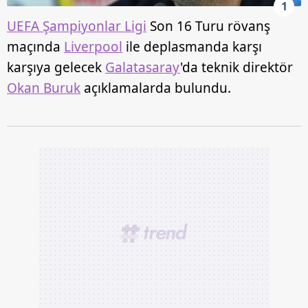
1
UEFA Şampiyonlar Ligi
Son 16 Turu rövanş
maçında
Liverpool
ile deplasmanda karşı
karşıya gelecek
Galatasaray
'da teknik direktör
Okan Buruk
açıklamalarda bulundu.