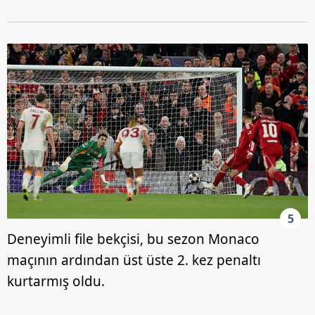
6698 sayılı Kişisel Verilerin Korunması Kanunu uyarınca
hazırlanmış Aydınlatma Metnimizi okumak ve sitemizde
ilgili mevzuata uygun olarak kullanılan çerezlerle ilgili bilgi
almak için lütfen
tıklayınız
.
5
Deneyimli file bekçisi, bu sezon Monaco
maçının ardından üst üste 2. kez penaltı
kurtarmış oldu.