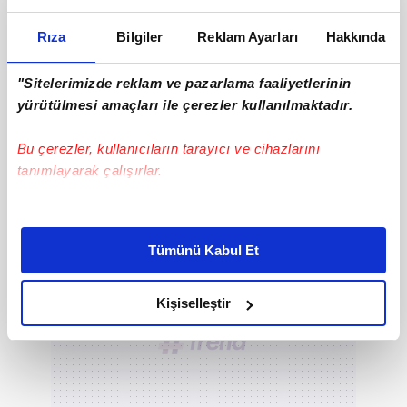
Rıza
Bilgiler
Reklam Ayarları
Hakkında
"Sitelerimizde reklam ve pazarlama faaliyetlerinin
yürütülmesi amaçları ile çerezler kullanılmaktadır.
DİĞER FOTOĞRAFLAR İÇİN İLERLEYİNİZ
Bu çerezler, kullanıcıların tarayıcı ve cihazlarını
tanımlayarak çalışırlar.
Bu çerezlere izin vermeniz halinde sizlere özel
kişiselleştirilmiş reklamlar sunabilir, sayfalarımızda sizlere
Tümünü Kabul Et
daha iyi reklam deneyimi yaşatabiliriz. Bunu yaparken
amacımızın size daha iyi bir reklam deneyimi sunmak
olduğunu ve sizlere en iyi içerikleri sunabilmek adına
Kişiselleştir
elimizden gelen çabayı gösterdiğimizi ve bu noktada,
reklamların maliyetlerimizi karşılamak noktasında tek gelir
kalemimiz olduğunu sizlere hatırlatmak isteriz.