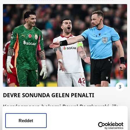
3
DEVRE SONUNDA GELEN PENALTI
Karşılaşmanın hakemi Paweł Raczkowski, ilk
yarının uzatma anlarında Szoboszlai'nin yerde
Reddet
kalmasının ardından penaltı noktasını gösterdi.