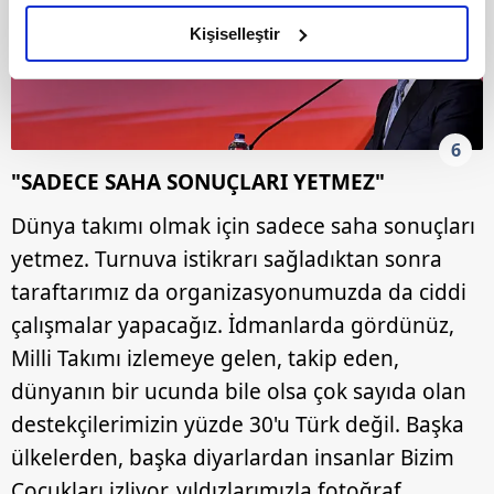
amacımızın size daha iyi bir reklam deneyimi sunmak
olduğunu ve sizlere en iyi içerikleri sunabilmek adına
Kişiselleştir
elimizden gelen çabayı gösterdiğimizi ve bu noktada,
reklamların maliyetlerimizi karşılamak noktasında tek gelir
kalemimiz olduğunu sizlere hatırlatmak isteriz.
6
Her halükârda, kullanıcılar, bu çerezlere izin vermedikleri
"SADECE SAHA SONUÇLARI YETMEZ"
takdirde, kullanıcılara hedefli reklamlar
gösterilmeyecektir."
Dünya takımı olmak için sadece saha sonuçları
yetmez. Turnuva istikrarı sağladıktan sonra
Sizlere daha iyi bir hizmet sunabilmek için İnternet
taraftarımız da organizasyonumuzda da ciddi
Sitemizde kendimize ve üçüncü kişilere ait çerezler
çalışmalar yapacağız. İdmanlarda gördünüz,
kullanılmaktadır. Bu çerezler vasıtasıyla çeşitli kişisel
verileriniz işlenmekte olup gerekli olan çerezler bilgi
Milli Takımı izlemeye gelen, takip eden,
toplumu hizmetlerinin sunulması amacıyla
dünyanın bir ucunda bile olsa çok sayıda olan
kullanılmaktadır. Diğer çerezler, sitemizin daha işlevsel
destekçilerimizin yüzde 30'u Türk değil. Başka
kılınması ve kişiselleştirilmesi ve sizlere yönelik
ülkelerden, başka diyarlardan insanlar Bizim
reklam/pazarlama faaliyetlerinin yapılması, amaçlarıyla
sınırlı olarak açık rızanız dahilinde kullanılacaktır.
Çocukları izliyor, yıldızlarımızla fotoğraf