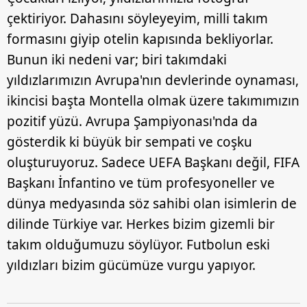
çektiriyor. Dahasını söyleyeyim, milli takım
Çerezlere ilişkin tercihlerinizi aşağıda yer alan panel
formasını giyip otelin kapısında bekliyorlar.
vasıtasıyla belirleyebilirsiniz. Çerezlere ilişkin detaylı bilgi
Bunun iki nedeni var; biri takımdaki
için Ayarlar butonuna tıklayabilir,
Çerez Bilgilendirme
Metnimizi
ziyaret edebilirsiniz.
yıldızlarımızın Avrupa'nın devlerinde oynaması,
ikincisi başta Montella olmak üzere takımımızın
6698 sayılı Kişisel Verilerin Korunması Kanunu uyarınca
pozitif yüzü. Avrupa Şampiyonası'nda da
hazırlanmış Aydınlatma Metnimizi okumak ve sitemizde
gösterdik ki büyük bir sempati ve coşku
ilgili mevzuata uygun olarak kullanılan çerezlerle ilgili bilgi
almak için lütfen
tıklayınız
.
oluşturuyoruz. Sadece UEFA Başkanı değil, FIFA
Başkanı İnfantino ve tüm profesyoneller ve
dünya medyasında söz sahibi olan isimlerin de
dilinde Türkiye var. Herkes bizim gizemli bir
takım olduğumuzu söylüyor. Futbolun eski
yıldızları bizim gücümüze vurgu yapıyor.