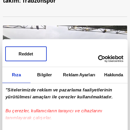
takım: Trabzonspor
Reddet
Rıza
Bilgiler
Reklam Ayarları
Hakkında
"Sitelerimizde reklam ve pazarlama faaliyetlerinin
9
yürütülmesi amaçları ile çerezler kullanılmaktadır.
8- Turka Araç Muayene Kocaeli Stadyumu |
Bu çerezler, kullanıcıların tarayıcı ve cihazlarını
Kapasite: 34.829 | Kullanan takım:
tanımlayarak çalışırlar.
Kocaelispor