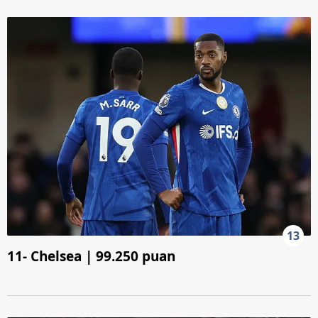
6698 sayılı Kişisel Verilerin Korunması Kanunu uyarınca
hazırlanmış Aydınlatma Metnimizi okumak ve sitemizde
ilgili mevzuata uygun olarak kullanılan çerezlerle ilgili bilgi
almak için lütfen
tıklayınız
.
13
11- Chelsea | 99.250 puan