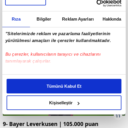
10
8- Arsenal | 107.500 puan
Rıza
Bilgiler
Reklam Ayarları
Hakkında
"Sitelerimizde reklam ve pazarlama faaliyetlerinin
yürütülmesi amaçları ile çerezler kullanılmaktadır.
Bu çerezler, kullanıcıların tarayıcı ve cihazlarını
tanımlayarak çalışırlar.
Bu çerezlere izin vermeniz halinde sizlere özel
kişiselleştirilmiş reklamlar sunabilir, sayfalarımızda sizlere
Tümünü Kabul Et
daha iyi reklam deneyimi yaşatabiliriz. Bunu yaparken
amacımızın size daha iyi bir reklam deneyimi sunmak
olduğunu ve sizlere en iyi içerikleri sunabilmek adına
Kişiselleştir
elimizden gelen çabayı gösterdiğimizi ve bu noktada,
11
reklamların maliyetlerimizi karşılamak noktasında tek gelir
9- Bayer Leverkusen | 105.000 puan
kalemimiz olduğunu sizlere hatırlatmak isteriz.