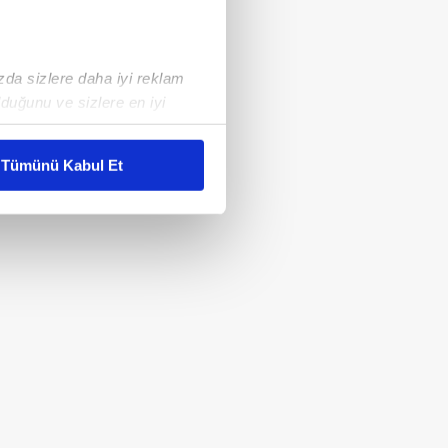
ızda sizlere daha iyi reklam
duğunu ve sizlere en iyi
liyetlerimizi karşılamak
Tümünü Kabul Et
ar gösterilmeyecektir."
çerezler kullanılmaktadır. Bu
u hizmetlerinin sunulması
i ve sizlere yönelik
nılacaktır.
kin detaylı bilgi için Ayarlar
ak ve sitemizde ilgili