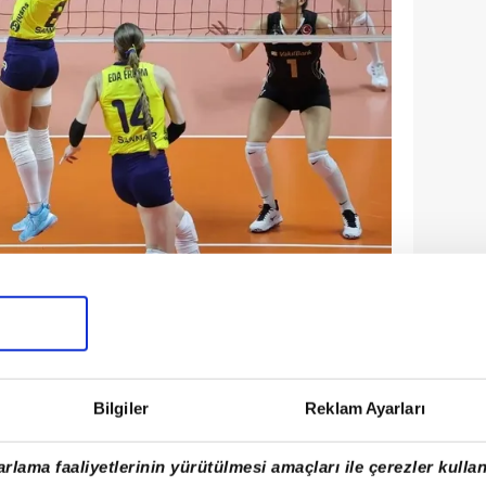
ÇE MEDİCANA DERBİSİ NE ZAMAN,
e şampiyonluğun en güçlü iki adayı, 21
Bilgiler
Reklam Ayarları
karşı karşıya gelecek. İstanbul'daki
 oynanacak olan dev derbinin başlama
rlama faaliyetlerinin yürütülmesi amaçları ile çerezler kullan