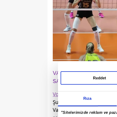
VAKIFBANK - FENERBAH
Reddet
SAAT KAÇTA?
Vodafone Sultanlar Ligi
'nd
Rıza
Şubat 2026 Cumartesi günü 
VakıfBank Spor Sarayı'nda
"Sitelerimizde reklam ve paza