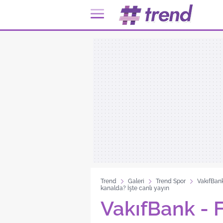
Trend
Galeri
Trend Spor
VakıfBan
kanalda? İşte canlı yayın
VakıfBank -