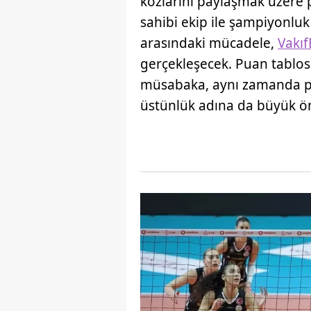
kozlarını paylaşmak üzere p
sahibi ekip ile şampiyonluk 
arasındaki mücadele,
Vakı
gerçekleşecek. Puan tablos
müsabaka, aynı zamanda pla
üstünlük adına da büyük ö