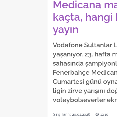
Medicana ma
kaçta, hangi 
yayın
Vodafone Sultanlar L
yaşanıyor. 23. hafta
sahasında şampiyonlu
Fenerbahçe Medicana
Cumartesi günü oynan
ligin zirve yarışını d
voleybolseverler ekr
Giriş Tarihi: 20.02.2026
12:10