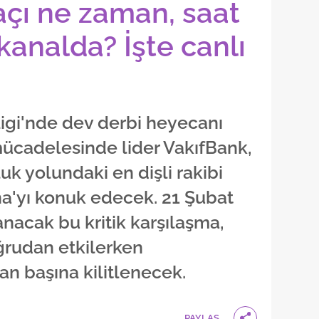
çı ne zaman, saat
kanalda? İşte canlı
igi'nde dev derbi heyecanı
 mücadelesinde lider VakıfBank,
k yolundaki en dişli rakibi
'yı konuk edecek. 21 Şubat
acak bu kritik karşılaşma,
oğrudan etkilerken
an başına kilitlenecek.
PAYLAŞ