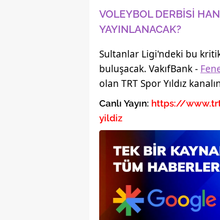
mevzuata uygun olarak kullanılan
VOLEYBOL DERBİSİ HAN
YAYINLANACAK?
Sultanlar Ligi'ndeki bu kriti
buluşacak. VakıfBank -
Fen
olan TRT Spor Yıldız kanalı
Canlı Yayın:
https://www.trt
yildiz