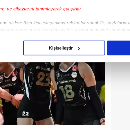
endi.
yıcı ve cihazlarını tanımlayarak çalışırlar.
de sizlere özel kişiselleştirilmiş reklamlar sunabilir, sayfalarım
aparken amacımızın size daha iyi bir reklam deneyimi sunmak ol
imizden gelen çabayı gösterdiğimizi ve bu noktada, reklamların ma
olduğunu sizlere hatırlatmak isteriz.
Kişiselleştir
çerezlere izin vermedikleri takdirde, kullanıcılara hedefli reklaml
abilmek için İnternet Sitemizde kendimize ve üçüncü kişilere ait 
isel verileriniz işlenmekte olup gerekli olan çerezler bilgi toplum
 çerezler, sitemizin daha işlevsel kılınması ve kişiselleştirilmes
 yapılması, amaçlarıyla sınırlı olarak açık rızanız dahilinde kulla
aşağıda yer alan panel vasıtasıyla belirleyebilirsiniz. Çerezlere iliş
lgilendirme Metnimizi
ziyaret edebilirsiniz.
Korunması Kanunu uyarınca hazırlanmış Aydınlatma Metnimizi okum