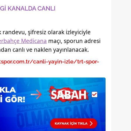
 çerezlerle ilgili bilgi almak için lütfen
tıklayınız
.
Gİ KANALDA CANLI
k randevu, şifresiz olarak izleyiciyle
erbahçe Medicana
maçı, sporun adresi
ndan canlı ve naklen yayınlanacak.
spor.com.tr/canli-yayin-izle/trt-spor-