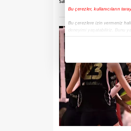
saati ise 20:00 olarak belirl
Bu çerezler, kullanıcıların tara
Bu çerezlere izin vermeniz halin
deneyimi yaşatabiliriz. Bunu y
içerikleri sunabilmek adına el
noktasında tek gelir kalemimiz 
Her halükârda, kullanıcılar, bu 
Sizlere daha iyi bir hizmet sun
çerezler vasıtasıyla çeşitli kiş
amacıyla kullanılmaktadır. Diğer
reklam/pazarlama faaliyetlerinin
Çerezlere ilişkin tercihlerinizi 
butonuna tıklayabilir,
Çerez Bi
6698 sayılı Kişisel Verilerin 