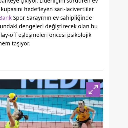
arkeye çıkıyor. Liderliğini sürdüren ev
kupasını hedefleyen sarı-lacivertliler
fBank
Spor Sarayı'nın ev sahipliğinde
undaki dengeleri değiştirecek olan bu
y-off eşleşmeleri öncesi psikolojik
nem taşıyor.