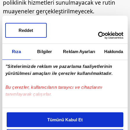
poliklinik hizmetleri sunulmayacak ve rutin
muayeneler gerçekleştirilmeyecek.
Reddet
Rıza
Bilgiler
Reklam Ayarları
Hakkında
"Sitelerimizde reklam ve pazarlama faaliyetlerinin
yürütülmesi amaçları ile çerezler kullanılmaktadır.
Bu çerezler, kullanıcıların tarayıcı ve cihazlarını
tanımlayarak çalışırlar.
Bu çerezlere izin vermeniz halinde sizlere özel
kişiselleştirilmiş reklamlar sunabilir, sayfalarımızda sizlere
Tümünü Kabul Et
daha iyi reklam deneyimi yaşatabiliriz. Bunu yaparken
amacımızın size daha iyi bir reklam deneyimi sunmak