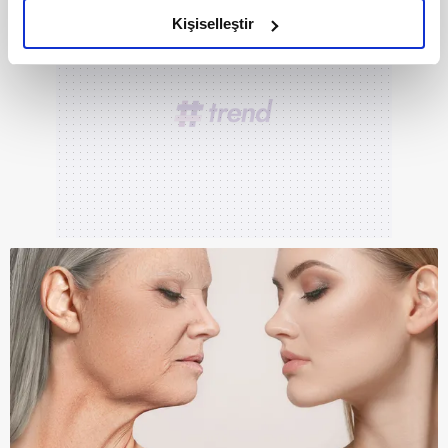
olduğunu ve sizlere en iyi içerikleri sunabilmek adına
Kişiselleştir
elimizden gelen çabayı gösterdiğimizi ve bu noktada,
reklamların maliyetlerimizi karşılamak noktasında tek gelir
kalemimiz olduğunu sizlere hatırlatmak isteriz.
Her halükârda, kullanıcılar, bu çerezlere izin vermedikleri
takdirde, kullanıcılara hedefli reklamlar
gösterilmeyecektir."
Sizlere daha iyi bir hizmet sunabilmek için İnternet
Sitemizde kendimize ve üçüncü kişilere ait çerezler
kullanılmaktadır. Bu çerezler vasıtasıyla çeşitli kişisel
verileriniz işlenmekte olup gerekli olan çerezler bilgi
toplumu hizmetlerinin sunulması amacıyla
kullanılmaktadır. Diğer çerezler, sitemizin daha işlevsel
kılınması ve kişiselleştirilmesi ve sizlere yönelik
reklam/pazarlama faaliyetlerinin yapılması, amaçlarıyla
sınırlı olarak açık rızanız dahilinde kullanılacaktır.