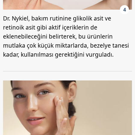
Çerezlere ilişkin tercihlerinizi aşağıda yer alan panel
4
vasıtasıyla belirleyebilirsiniz. Çerezlere ilişkin detaylı bilgi
Dr. Nykiel, bakım rutinine glikolik asit ve
için Ayarlar butonuna tıklayabilir,
Çerez Bilgilendirme
retinoik asit gibi aktif içeriklerin de
Metnimizi
ziyaret edebilirsiniz.
eklenebileceğini belirterek, bu ürünlerin
mutlaka çok küçük miktarlarda, bezelye tanesi
6698 sayılı Kişisel Verilerin Korunması Kanunu uyarınca
hazırlanmış Aydınlatma Metnimizi okumak ve sitemizde
kadar, kullanılması gerektiğini vurguladı.
ilgili mevzuata uygun olarak kullanılan çerezlerle ilgili bilgi
almak için lütfen
tıklayınız
.