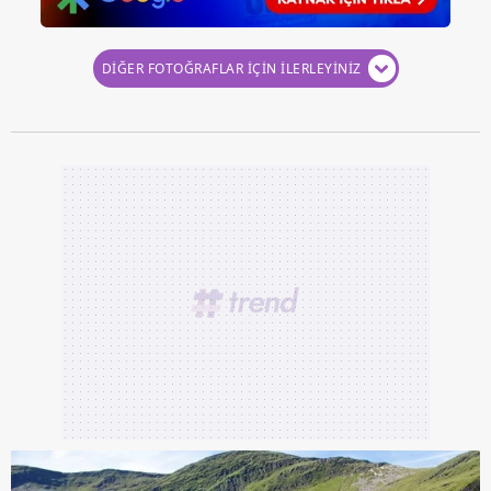
Çerezlere ilişkin tercihlerinizi aşağıda yer alan panel
DİĞER FOTOĞRAFLAR İÇİN İLERLEYİNİZ
vasıtasıyla belirleyebilirsiniz. Çerezlere ilişkin detaylı bilgi
için Ayarlar butonuna tıklayabilir,
Çerez Bilgilendirme
Metnimizi
ziyaret edebilirsiniz.
6698 sayılı Kişisel Verilerin Korunması Kanunu uyarınca
hazırlanmış Aydınlatma Metnimizi okumak ve sitemizde
ilgili mevzuata uygun olarak kullanılan çerezlerle ilgili bilgi
almak için lütfen
tıklayınız
.