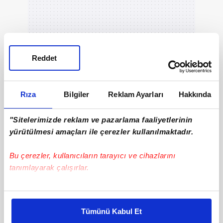
Reddet
Rıza
Bilgiler
Reklam Ayarları
Hakkında
"Sitelerimizde reklam ve pazarlama faaliyetlerinin
yürütülmesi amaçları ile çerezler kullanılmaktadır.
Bu çerezler, kullanıcıların tarayıcı ve cihazlarını
tanımlayarak çalışırlar.
Bu çerezlere izin vermeniz halinde sizlere özel
kişiselleştirilmiş reklamlar sunabilir, sayfalarımızda sizlere
Tümünü Kabul Et
daha iyi reklam deneyimi yaşatabiliriz. Bunu yaparken