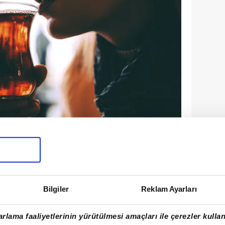
K TAKIMI
e alışkın olan turistler, Türkiye'de
Bilgiler
Reklam Ayarları
şan kanı çayı tattıktan sonra bu ritüelin
rlama faaliyetlerinin yürütülmesi amaçları ile çerezler kullan