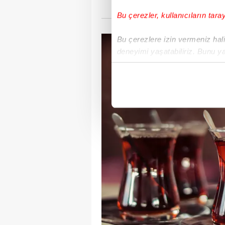
Bu çerezler, kullanıcıların tara
Bu çerezlere izin vermeniz halin
deneyimi yaşatabiliriz. Bunu y
içerikleri sunabilmek adına el
noktasında tek gelir kalemimiz 
Her halükârda, kullanıcılar, bu 
Sizlere daha iyi bir hizmet sun
çerezler vasıtasıyla çeşitli kiş
amacıyla kullanılmaktadır. Diğer
reklam/pazarlama faaliyetlerinin
Çerezlere ilişkin tercihlerinizi 
butonuna tıklayabilir,
Çerez Bi
6698 sayılı Kişisel Verilerin 