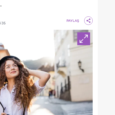
…
PAYLAŞ
4:35