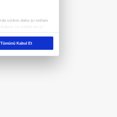
ızda sizlere daha iyi reklam
duğunu ve sizlere en iyi
liyetlerimizi karşılamak
Tümünü Kabul Et
ar gösterilmeyecektir."
çerezler kullanılmaktadır. Bu
u hizmetlerinin sunulması
i ve sizlere yönelik
nılacaktır.
kin detaylı bilgi için Ayarlar
ak ve sitemizde ilgili