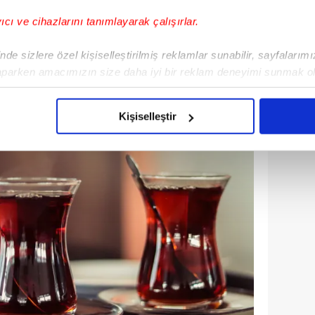
yıcı ve cihazlarını tanımlayarak çalışırlar.
de sizlere özel kişiselleştirilmiş reklamlar sunabilir, sayfalarım
aparken amacımızın size daha iyi bir reklam deneyimi sunmak ol
imizden gelen çabayı gösterdiğimizi ve bu noktada, reklamların ma
olduğunu sizlere hatırlatmak isteriz.
Kişiselleştir
çerezlere izin vermedikleri takdirde, kullanıcılara hedefli reklaml
abilmek için İnternet Sitemizde kendimize ve üçüncü kişilere ait 
isel verileriniz işlenmekte olup gerekli olan çerezler bilgi toplum
 çerezler, sitemizin daha işlevsel kılınması ve kişiselleştirilmes
 yapılması, amaçlarıyla sınırlı olarak açık rızanız dahilinde kulla
aşağıda yer alan panel vasıtasıyla belirleyebilirsiniz. Çerezlere iliş
lgilendirme Metnimizi
ziyaret edebilirsiniz.
Korunması Kanunu uyarınca hazırlanmış Aydınlatma Metnimizi okum