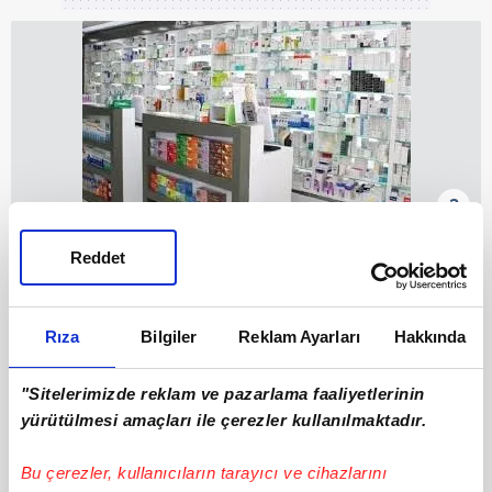
2
1 MAYIS'TA ECZANELER AÇIK MI?
Reddet
1 Mayıs resmi tatil olduğu için eczaneler
normal mesai düzeninde hizmet vermeyecek.
Rıza
Bilgiler
Reklam Ayarları
Hakkında
2429 sayılı kanun kapsamında tüm eczaneler
kapalı olacak.
"Sitelerimizde reklam ve pazarlama faaliyetlerinin
yürütülmesi amaçları ile çerezler kullanılmaktadır.
Ancak sağlık hizmetlerinin aksamaması adına
nöbetçi eczaneler devreye giriyor ve gün
Bu çerezler, kullanıcıların tarayıcı ve cihazlarını