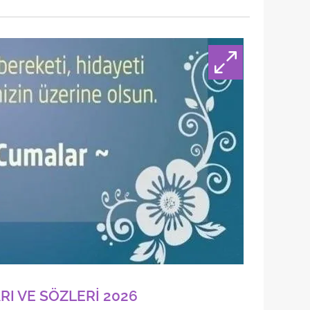
 çerezlerle ilgili bilgi almak için lütfen
tıklayınız
.
I VE SÖZLERİ 2026