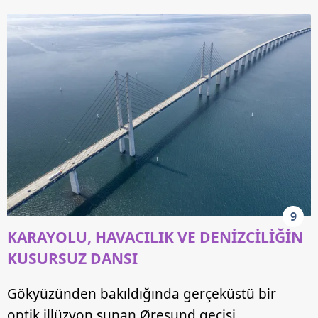
9
KARAYOLU, HAVACILIK VE DENİZCİLİĞİN
KUSURSUZ DANSI
Gökyüzünden bakıldığında gerçeküstü bir
optik illüzyon sunan Øresund geçişi,