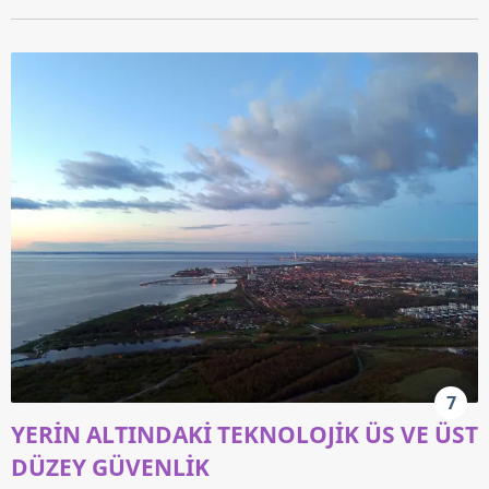
7
YERİN ALTINDAKİ TEKNOLOJİK ÜS VE ÜST
DÜZEY GÜVENLİK