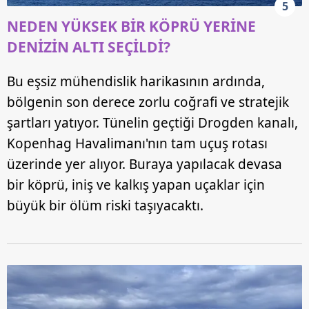
5
Sitemizde kendimize ve üçüncü kişilere ait çerezler
NEDEN YÜKSEK BİR KÖPRÜ YERİNE
kullanılmaktadır. Bu çerezler vasıtasıyla çeşitli kişisel
DENİZİN ALTI SEÇİLDİ?
verileriniz işlenmekte olup gerekli olan çerezler bilgi
toplumu hizmetlerinin sunulması amacıyla
Bu eşsiz mühendislik harikasının ardında,
kullanılmaktadır. Diğer çerezler, sitemizin daha işlevsel
kılınması ve kişiselleştirilmesi ve sizlere yönelik
bölgenin son derece zorlu coğrafi ve stratejik
reklam/pazarlama faaliyetlerinin yapılması, amaçlarıyla
şartları yatıyor. Tünelin geçtiği Drogden kanalı,
sınırlı olarak açık rızanız dahilinde kullanılacaktır.
Kopenhag Havalimanı'nın tam uçuş rotası
üzerinde yer alıyor. Buraya yapılacak devasa
Çerezlere ilişkin tercihlerinizi aşağıda yer alan panel
vasıtasıyla belirleyebilirsiniz. Çerezlere ilişkin detaylı bilgi
bir köprü, iniş ve kalkış yapan uçaklar için
için Ayarlar butonuna tıklayabilir,
Çerez Bilgilendirme
büyük bir ölüm riski taşıyacaktı.
Metnimizi
ziyaret edebilirsiniz.
6698 sayılı Kişisel Verilerin Korunması Kanunu uyarınca
hazırlanmış Aydınlatma Metnimizi okumak ve sitemizde
ilgili mevzuata uygun olarak kullanılan çerezlerle ilgili bilgi
almak için lütfen
tıklayınız
.