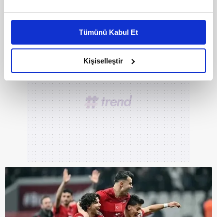
Bu çerezlere izin vermeniz halinde sizlere özel
kişiselleştirilmiş reklamlar sunabilir, sayfalarımızda sizlere
Tümünü Kabul Et
daha iyi reklam deneyimi yaşatabiliriz. Bunu yaparken
amacımızın size daha iyi bir reklam deneyimi sunmak
olduğunu ve sizlere en iyi içerikleri sunabilmek adına
Kişiselleştir
elimizden gelen çabayı gösterdiğimizi ve bu noktada,
reklamların maliyetlerimizi karşılamak noktasında tek gelir
kalemimiz olduğunu sizlere hatırlatmak isteriz.
Her halükârda, kullanıcılar, bu çerezlere izin vermedikleri
takdirde, kullanıcılara hedefli reklamlar
gösterilmeyecektir."
Sizlere daha iyi bir hizmet sunabilmek için İnternet
Sitemizde kendimize ve üçüncü kişilere ait çerezler
kullanılmaktadır. Bu çerezler vasıtasıyla çeşitli kişisel
verileriniz işlenmekte olup gerekli olan çerezler bilgi
toplumu hizmetlerinin sunulması amacıyla