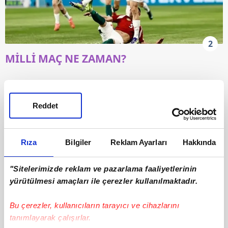
2
MİLLİ MAÇ NE ZAMAN?
Türkiye Millî Futbol Takımı'nın 2026
Reddet
Dünya Kupası grup aşaması maç
programı netleşti. Ay-yıldızlı ekip,
Rıza
Bilgiler
Reklam Ayarları
Hakkında
turnuvadaki ilk maçına 14 Haziran
2026 tarihinde Avustralya karşısında
"Sitelerimizde reklam ve pazarlama faaliyetlerinin
çıkacak. Türkiye'nin D Grubu fikstürü
yürütülmesi amaçları ile çerezler kullanılmaktadır.
ve maç saatleri şöyle:
Bu çerezler, kullanıcıların tarayıcı ve cihazlarını
tanımlayarak çalışırlar.