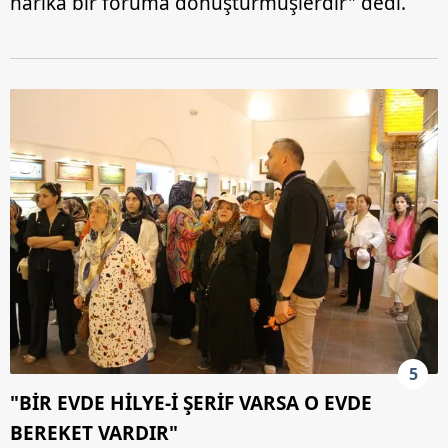
harika bir foruma dönüştürmüşlerdir" dedi.
5
"BİR EVDE HİLYE-İ ŞERİF VARSA O EVDE
BEREKET VARDIR"