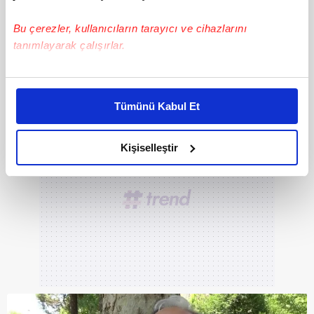
Bu çerezler, kullanıcıların tarayıcı ve cihazlarını
tanımlayarak çalışırlar.
DİĞER FOTOĞRAFLAR İÇİN İLERLEYİNİZ
Bu çerezlere izin vermeniz halinde sizlere özel
kişiselleştirilmiş reklamlar sunabilir, sayfalarımızda sizlere
Tümünü Kabul Et
daha iyi reklam deneyimi yaşatabiliriz. Bunu yaparken
amacımızın size daha iyi bir reklam deneyimi sunmak
olduğunu ve sizlere en iyi içerikleri sunabilmek adına
Kişiselleştir
elimizden gelen çabayı gösterdiğimizi ve bu noktada,
reklamların maliyetlerimizi karşılamak noktasında tek gelir
kalemimiz olduğunu sizlere hatırlatmak isteriz.
Her halükârda, kullanıcılar, bu çerezlere izin vermedikleri
takdirde, kullanıcılara hedefli reklamlar
gösterilmeyecektir."
Sizlere daha iyi bir hizmet sunabilmek için İnternet