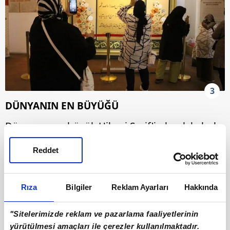
3
DÜNYANIN EN BÜYÜĞÜ
Dünyanın en büyük Hilye-i Şerif'i olarak kabul
edilen bu eser, Hattat Mahmut Şahin'in
Reddet
çalışmasıyla hat şeklinde 7 parça halinde
devasa bir foruma dönüştürüldü.
Rıza
Bilgiler
Reklam Ayarları
Hakkında
"Sitelerimizde reklam ve pazarlama faaliyetlerinin
yürütülmesi amaçları ile çerezler kullanılmaktadır.