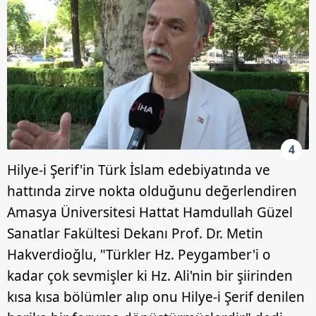
Sitemizde kendimize ve üçüncü kişilere ait çerezler
kullanılmaktadır. Bu çerezler vasıtasıyla çeşitli kişisel
verileriniz işlenmekte olup gerekli olan çerezler bilgi
toplumu hizmetlerinin sunulması amacıyla
kullanılmaktadır. Diğer çerezler, sitemizin daha işlevsel
kılınması ve kişiselleştirilmesi ve sizlere yönelik
reklam/pazarlama faaliyetlerinin yapılması, amaçlarıyla
sınırlı olarak açık rızanız dahilinde kullanılacaktır.
4
Çerezlere ilişkin tercihlerinizi aşağıda yer alan panel
Hilye-i Şerif'in Türk İslam edebiyatında ve
vasıtasıyla belirleyebilirsiniz. Çerezlere ilişkin detaylı bilgi
için Ayarlar butonuna tıklayabilir,
Çerez Bilgilendirme
hattında zirve nokta olduğunu değerlendiren
Metnimizi
ziyaret edebilirsiniz.
Amasya Üniversitesi Hattat Hamdullah Güzel
Sanatlar Fakültesi Dekanı Prof. Dr. Metin
6698 sayılı Kişisel Verilerin Korunması Kanunu uyarınca
Hakverdioğlu, "Türkler Hz. Peygamber'i o
hazırlanmış Aydınlatma Metnimizi okumak ve sitemizde
ilgili mevzuata uygun olarak kullanılan çerezlerle ilgili bilgi
kadar çok sevmişler ki Hz. Ali'nin bir şiirinden
almak için lütfen
tıklayınız
.
kısa kısa bölümler alıp onu Hilye-i Şerif denilen