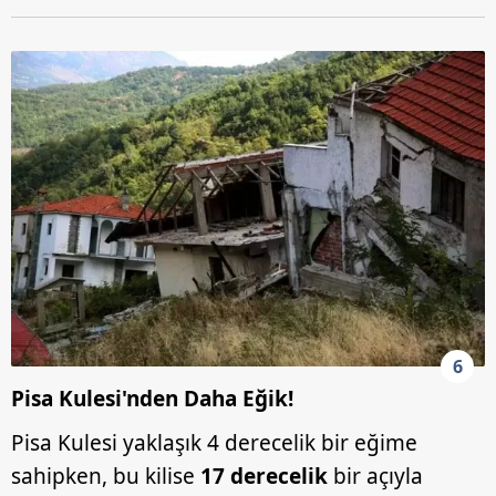
vasıtasıyla belirleyebilirsiniz. Çerezlere ilişkin detaylı bilgi
için Ayarlar butonuna tıklayabilir,
Çerez Bilgilendirme
Metnimizi
ziyaret edebilirsiniz.
6698 sayılı Kişisel Verilerin Korunması Kanunu uyarınca
hazırlanmış Aydınlatma Metnimizi okumak ve sitemizde
ilgili mevzuata uygun olarak kullanılan çerezlerle ilgili bilgi
almak için lütfen
tıklayınız
.
6
Pisa Kulesi'nden Daha Eğik!
Pisa Kulesi yaklaşık 4 derecelik bir eğime
sahipken, bu kilise
17 derecelik
bir açıyla