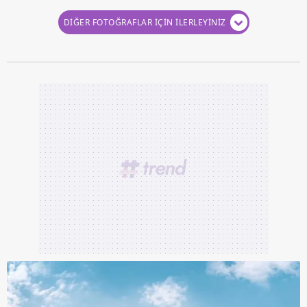
DİĞER FOTOĞRAFLAR İÇİN İLERLEYİNİZ