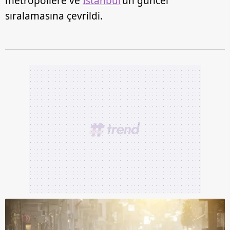
metropollere ve
İstanbul
'un güncel
sıralamasına çevrildi.