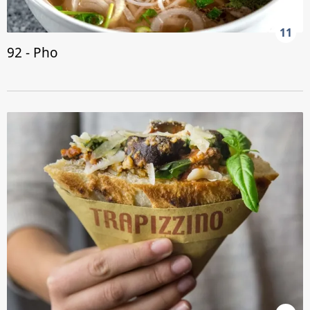
Sitemizde kendimize ve üçüncü kişilere ait çerezler
kullanılmaktadır. Bu çerezler vasıtasıyla çeşitli kişisel
11
verileriniz işlenmekte olup gerekli olan çerezler bilgi
92 - Pho
toplumu hizmetlerinin sunulması amacıyla
kullanılmaktadır. Diğer çerezler, sitemizin daha işlevsel
kılınması ve kişiselleştirilmesi ve sizlere yönelik
reklam/pazarlama faaliyetlerinin yapılması, amaçlarıyla
sınırlı olarak açık rızanız dahilinde kullanılacaktır.
Çerezlere ilişkin tercihlerinizi aşağıda yer alan panel
vasıtasıyla belirleyebilirsiniz. Çerezlere ilişkin detaylı bilgi
için Ayarlar butonuna tıklayabilir,
Çerez Bilgilendirme
Metnimizi
ziyaret edebilirsiniz.
6698 sayılı Kişisel Verilerin Korunması Kanunu uyarınca
hazırlanmış Aydınlatma Metnimizi okumak ve sitemizde
ilgili mevzuata uygun olarak kullanılan çerezlerle ilgili bilgi
almak için lütfen
tıklayınız
.