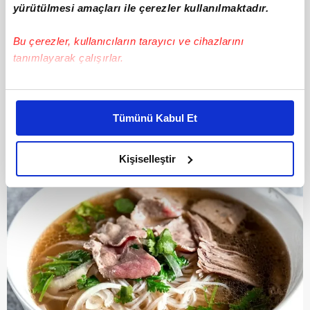
yürütülmesi amaçları ile çerezler kullanılmaktadır.
Bu çerezler, kullanıcıların tarayıcı ve cihazlarını
tanımlayarak çalışırlar.
10
Bu çerezlere izin vermeniz halinde sizlere özel
kişiselleştirilmiş reklamlar sunabilir, sayfalarımızda sizlere
93 - Pad Thai
Tümünü Kabul Et
daha iyi reklam deneyimi yaşatabiliriz. Bunu yaparken
amacımızın size daha iyi bir reklam deneyimi sunmak
olduğunu ve sizlere en iyi içerikleri sunabilmek adına
Kişiselleştir
elimizden gelen çabayı gösterdiğimizi ve bu noktada,
reklamların maliyetlerimizi karşılamak noktasında tek gelir
kalemimiz olduğunu sizlere hatırlatmak isteriz.
Her halükârda, kullanıcılar, bu çerezlere izin vermedikleri
takdirde, kullanıcılara hedefli reklamlar
gösterilmeyecektir."
Sizlere daha iyi bir hizmet sunabilmek için İnternet