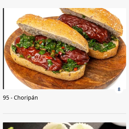
8
95 - Choripán