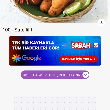
3
100 -
Sate lilit
DİĞER FOTOĞRAFLAR İÇİN İLERLEYİNİZ