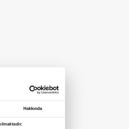
Hakkında
ılmaktadır.