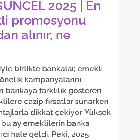
ÜNCEL 2025 | En
li promosyonu
n alınır, ne
yle birlikte bankalar, emekli
yönelik kampanyalarını
 bankaya farklılık gösteren
ilere cazip fırsatlar sunarken
tajlarla dikkat çekiyor. Yüksek
, bu ay emeklilerin banka
ici hale geldi. Peki, 2025