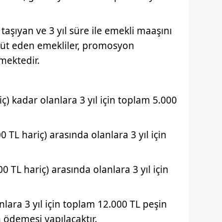
taşıyan ve 3 yıl süre ile emekli maaşını
hüt eden emekliler, promosyon
mektedir.
ç) kadar olanlara 3 yıl için toplam 5.000
0 TL hariç) arasında olanlara 3 yıl için
0 TL hariç) arasında olanlara 3 yıl için
nlara 3 yıl için toplam 12.000 TL peşin
ödemesi yapılacaktır.