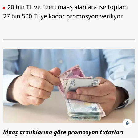
20 bin TL ve üzeri maaş alanlara ise toplam
27 bin 500 TL'ye kadar promosyon veriliyor.
9
Maaş aralıklarına göre promosyon tutarları