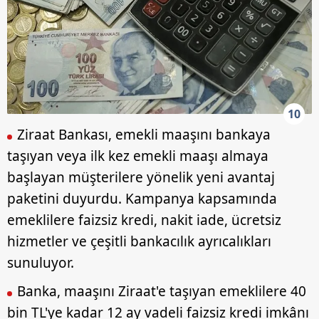
10
Ziraat Bankası, emekli maaşını bankaya
taşıyan veya ilk kez emekli maaşı almaya
başlayan müşterilere yönelik yeni avantaj
paketini duyurdu. Kampanya kapsamında
emeklilere faizsiz kredi, nakit iade, ücretsiz
hizmetler ve çeşitli bankacılık ayrıcalıkları
sunuluyor.
Banka, maaşını Ziraat'e taşıyan emeklilere 40
bin TL'ye kadar 12 ay vadeli faizsiz kredi imkânı