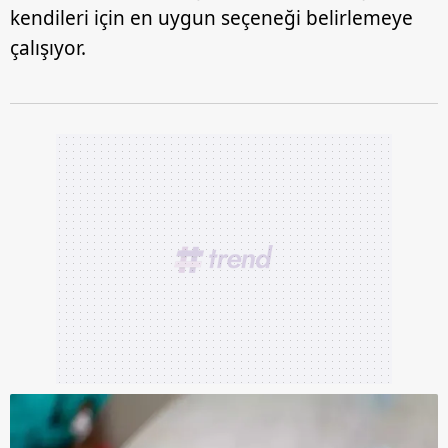
kendileri için en uygun seçeneği belirlemeye
çalışıyor.