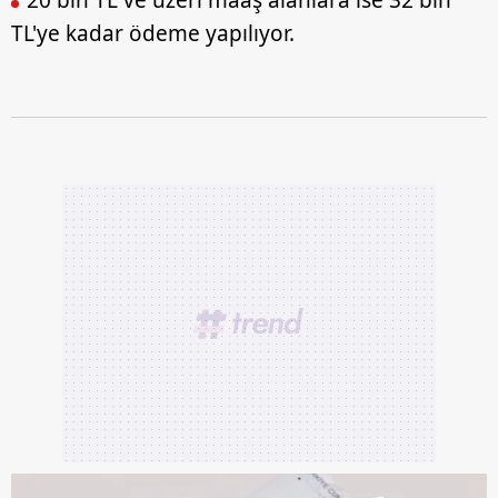
TL'ye kadar ödeme yapılıyor.