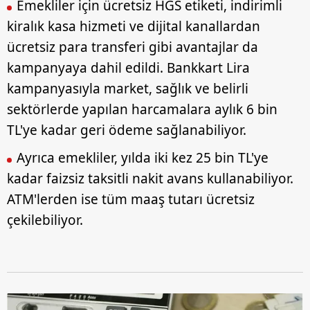
Emekliler için ücretsiz HGS etiketi, indirimli
kiralık kasa hizmeti ve dijital kanallardan
ücretsiz para transferi gibi avantajlar da
kampanyaya dahil edildi. Bankkart Lira
kampanyasıyla market, sağlık ve belirli
sektörlerde yapılan harcamalara aylık 6 bin
TL'ye kadar geri ödeme sağlanabiliyor.
Ayrıca emekliler, yılda iki kez 25 bin TL'ye
kadar faizsiz taksitli nakit avans kullanabiliyor.
ATM'lerden ise tüm maaş tutarı ücretsiz
çekilebiliyor.