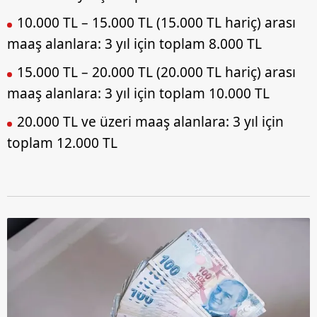
10.000 TL – 15.000 TL (15.000 TL hariç) arası
maaş alanlara: 3 yıl için toplam 8.000 TL
15.000 TL – 20.000 TL (20.000 TL hariç) arası
maaş alanlara: 3 yıl için toplam 10.000 TL
20.000 TL ve üzeri maaş alanlara: 3 yıl için
toplam 12.000 TL