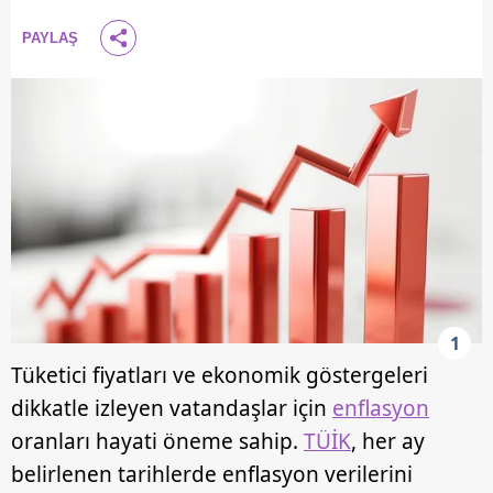
PAYLAŞ
1
Tüketici fiyatları ve ekonomik göstergeleri
dikkatle izleyen vatandaşlar için
enflasyon
oranları hayati öneme sahip.
TÜİK
, her ay
belirlenen tarihlerde enflasyon verilerini