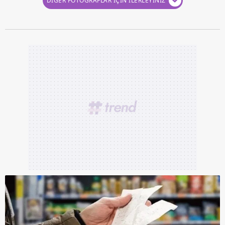
DİĞER FOTOĞRAFLAR İÇİN İLERLEYİNİZ
reklam/pazarlama faaliyetlerinin yapılması, amaçlarıyla
sınırlı olarak açık rızanız dahilinde kullanılacaktır.
Çerezlere ilişkin tercihlerinizi aşağıda yer alan panel
vasıtasıyla belirleyebilirsiniz. Çerezlere ilişkin detaylı bilgi
için Ayarlar butonuna tıklayabilir,
Çerez Bilgilendirme
Metnimizi
ziyaret edebilirsiniz.
6698 sayılı Kişisel Verilerin Korunması Kanunu uyarınca
hazırlanmış Aydınlatma Metnimizi okumak ve sitemizde
ilgili mevzuata uygun olarak kullanılan çerezlerle ilgili bilgi
almak için lütfen
tıklayınız
.