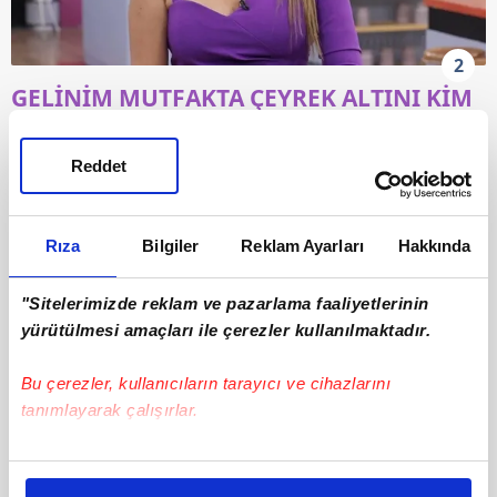
2
GELİNİM MUTFAKTA ÇEYREK ALTINI KİM
KAZANDI?
Reddet
Gelinim Mutfakta'da haftanın son gününde
günün birincisi olarak çeyrek altını kazanan
Rıza
Bilgiler
Reklam Ayarları
Hakkında
gelin ALİME oldu.
"Sitelerimizde reklam ve pazarlama faaliyetlerinin
yürütülmesi amaçları ile çerezler kullanılmaktadır.
Bu çerezler, kullanıcıların tarayıcı ve cihazlarını
tanımlayarak çalışırlar.
Bu çerezlere izin vermeniz halinde sizlere özel
kişiselleştirilmiş reklamlar sunabilir, sayfalarımızda sizlere