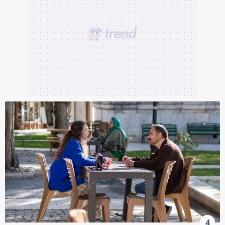
6698 sayılı Kişisel Verilerin Korunması Kanunu uyarınca
hazırlanmış Aydınlatma Metnimizi okumak ve sitemizde
ilgili mevzuata uygun olarak kullanılan çerezlerle ilgili bilgi
almak için lütfen
tıklayınız
.
4