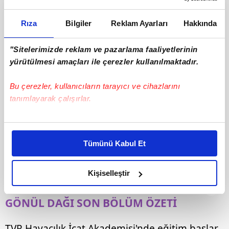
Rıza
Bilgiler
Reklam Ayarları
Hakkında
"Sitelerimizde reklam ve pazarlama faaliyetlerinin
yürütülmesi amaçları ile çerezler kullanılmaktadır.
Bu çerezler, kullanıcıların tarayıcı ve cihazlarını
tanımlayarak çalışırlar.
Bu çerezlere izin vermeniz halinde sizlere özel
kişiselleştirilmiş reklamlar sunabilir, sayfalarımızda sizlere
Tümünü Kabul Et
daha iyi reklam deneyimi yaşatabiliriz. Bunu yaparken
amacımızın size daha iyi bir reklam deneyimi sunmak
olduğunu ve sizlere en iyi içerikleri sunabilmek adına
Kişiselleştir
elimizden gelen çabayı gösterdiğimizi ve bu noktada,
3
reklamların maliyetlerimizi karşılamak noktasında tek gelir
GÖNÜL DAĞI SON BÖLÜM ÖZETİ
kalemimiz olduğunu sizlere hatırlatmak isteriz.
TVR Havacılık İcat Akademisi'nde eğitim başlar.