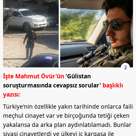
2
İşte Mahmut Övür'ün
'Gülistan
soruşturmasında cevapsız sorular'
başlıklı
yazısı:
Türkiye'nin özellikle yakın tarihinde onlarca faili
meçhul cinayet var ve birçoğunda tetiği çeken
yakalansa da arka plan aydınlatılamadı. Bunlar
siyasi cinayetlerdi ve ülkeyi iç kargaşa ile