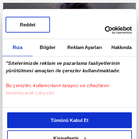
Reddet
Rıza
Bilgiler
Reklam Ayarları
Hakkında
"Sitelerimizde reklam ve pazarlama faaliyetlerinin
yürütülmesi amaçları ile çerezler kullanılmaktadır.
Bu çerezler, kullanıcıların tarayıcı ve cihazlarını
tanımlayarak çalışırlar.
Bu çerezlere izin vermeniz halinde sizlere özel
kişiselleştirilmiş reklamlar sunabilir, sayfalarımızda sizlere
Tümünü Kabul Et
daha iyi reklam deneyimi yaşatabiliriz. Bunu yaparken
amacımızın size daha iyi bir reklam deneyimi sunmak
6
olduğunu ve sizlere en iyi içerikleri sunabilmek adına
Kişiselleştir