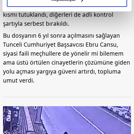
Vali Tuncay Sonel dâhil adı geçenlerin büyük
elimizden gelen çabayı gösterdiğimizi ve bu noktada,
reklamların maliyetlerimizi karşılamak noktasında tek gelir
kısmı tutuklandı, diğerleri de adli kontrol
kalemimiz olduğunu sizlere hatırlatmak isteriz.
şartıyla serbest bırakıldı.
Bu dosyanın 6 yıl sonra açılmasını sağlayan
Her halükârda, kullanıcılar, bu çerezlere izin vermedikleri
takdirde, kullanıcılara hedefli reklamlar
Tunceli Cumhuriyet Başsavcısı Ebru Cansu,
gösterilmeyecektir."
siyasi faili meçhullere de yönelir mi bilemem
ama üstü örtülen cinayetlerin çözümüne giden
Sizlere daha iyi bir hizmet sunabilmek için İnternet
yolu açması yargıya güveni artırdı, topluma
Sitemizde kendimize ve üçüncü kişilere ait çerezler
kullanılmaktadır. Bu çerezler vasıtasıyla çeşitli kişisel
umut verdi.
verileriniz işlenmekte olup gerekli olan çerezler bilgi
toplumu hizmetlerinin sunulması amacıyla
kullanılmaktadır. Diğer çerezler, sitemizin daha işlevsel
kılınması ve kişiselleştirilmesi ve sizlere yönelik
reklam/pazarlama faaliyetlerinin yapılması, amaçlarıyla
sınırlı olarak açık rızanız dahilinde kullanılacaktır.