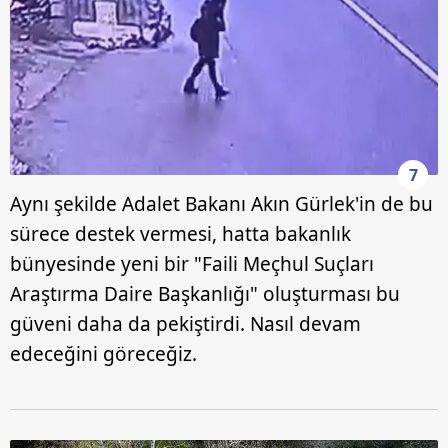
Çerezlere ilişkin tercihlerinizi aşağıda yer alan panel
vasıtasıyla belirleyebilirsiniz. Çerezlere ilişkin detaylı bilgi
için Ayarlar butonuna tıklayabilir,
Çerez Bilgilendirme
Metnimizi
ziyaret edebilirsiniz.
6698 sayılı Kişisel Verilerin Korunması Kanunu uyarınca
hazırlanmış Aydınlatma Metnimizi okumak ve sitemizde
ilgili mevzuata uygun olarak kullanılan çerezlerle ilgili bilgi
7
almak için lütfen
tıklayınız
.
Aynı şekilde Adalet Bakanı Akın Gürlek'in de bu
sürece destek vermesi, hatta bakanlık
bünyesinde yeni bir "Faili Meçhul Suçları
Araştırma Daire Başkanlığı" oluşturması bu
güveni daha da pekiştirdi. Nasıl devam
edeceğini göreceğiz.