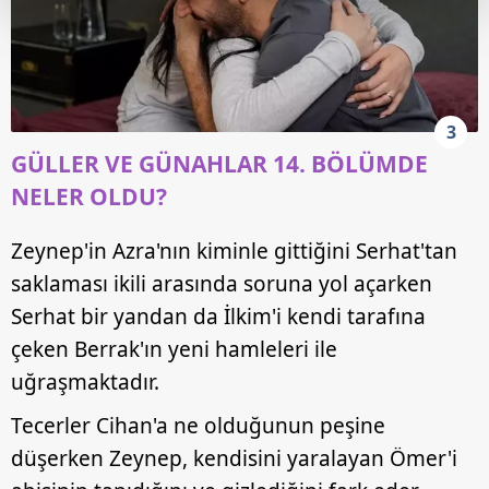
Her halükârda, kullanıcılar, bu çerezlere izin vermedikleri
takdirde, kullanıcılara hedefli reklamlar
gösterilmeyecektir."
3
Sizlere daha iyi bir hizmet sunabilmek için İnternet
GÜLLER VE GÜNAHLAR 14. BÖLÜMDE
Sitemizde kendimize ve üçüncü kişilere ait çerezler
NELER OLDU?
kullanılmaktadır. Bu çerezler vasıtasıyla çeşitli kişisel
verileriniz işlenmekte olup gerekli olan çerezler bilgi
Zeynep'in Azra'nın kiminle gittiğini Serhat'tan
toplumu hizmetlerinin sunulması amacıyla
saklaması ikili arasında soruna yol açarken
kullanılmaktadır. Diğer çerezler, sitemizin daha işlevsel
kılınması ve kişiselleştirilmesi ve sizlere yönelik
Serhat bir yandan da İlkim'i kendi tarafına
reklam/pazarlama faaliyetlerinin yapılması, amaçlarıyla
çeken Berrak'ın yeni hamleleri ile
sınırlı olarak açık rızanız dahilinde kullanılacaktır.
uğraşmaktadır.
Çerezlere ilişkin tercihlerinizi aşağıda yer alan panel
Tecerler Cihan'a ne olduğunun peşine
vasıtasıyla belirleyebilirsiniz. Çerezlere ilişkin detaylı bilgi
düşerken Zeynep, kendisini yaralayan Ömer'i
için Ayarlar butonuna tıklayabilir,
Çerez Bilgilendirme