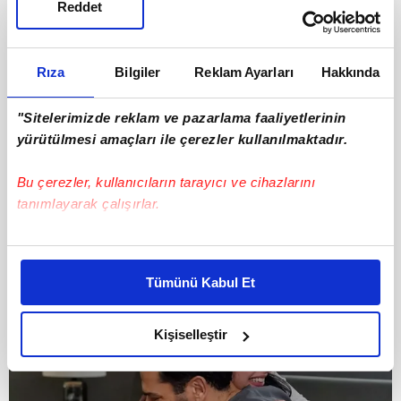
Reddet
Rıza
Bilgiler
Reklam Ayarları
Hakkında
"Sitelerimizde reklam ve pazarlama faaliyetlerinin
yürütülmesi amaçları ile çerezler kullanılmaktadır.
Bu çerezler, kullanıcıların tarayıcı ve cihazlarını
tanımlayarak çalışırlar.
Bu çerezlere izin vermeniz halinde sizlere özel
kişiselleştirilmiş reklamlar sunabilir, sayfalarımızda sizlere
Tümünü Kabul Et
daha iyi reklam deneyimi yaşatabiliriz. Bunu yaparken
amacımızın size daha iyi bir reklam deneyimi sunmak
olduğunu ve sizlere en iyi içerikleri sunabilmek adına
Kişiselleştir
elimizden gelen çabayı gösterdiğimizi ve bu noktada,
reklamların maliyetlerimizi karşılamak noktasında tek gelir
kalemimiz olduğunu sizlere hatırlatmak isteriz.