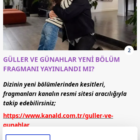
2
GÜLLER VE GÜNAHLAR YENİ BÖLÜM
FRAGMANI YAYINLANDI MI?
Dizinin yeni bölümlerinden kesitleri,
fragmanları kanalın resmi sitesi aracılığıyla
takip edebilirsiniz;
https://www.kanald.com.tr/guller-ve-
gunahlar