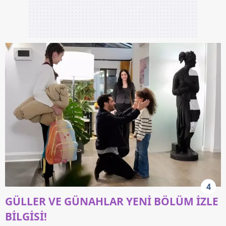
4
GÜLLER VE GÜNAHLAR YENİ BÖLÜM İZLE
BİLGİSİ!