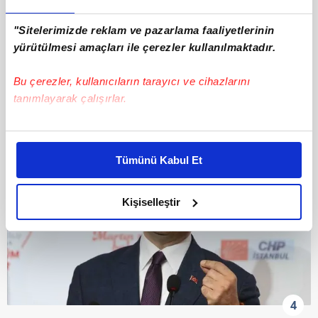
"Sitelerimizde reklam ve pazarlama faaliyetlerinin
yürütülmesi amaçları ile çerezler kullanılmaktadır.
Bu çerezler, kullanıcıların tarayıcı ve cihazlarını
tanımlayarak çalışırlar.
Bu çerezlere izin vermeniz halinde sizlere özel
kişiselleştirilmiş reklamlar sunabilir, sayfalarımızda sizlere
Tümünü Kabul Et
daha iyi reklam deneyimi yaşatabiliriz. Bunu yaparken
amacımızın size daha iyi bir reklam deneyimi sunmak
olduğunu ve sizlere en iyi içerikleri sunabilmek adına
Kişiselleştir
elimizden gelen çabayı gösterdiğimizi ve bu noktada,
reklamların maliyetlerimizi karşılamak noktasında tek gelir
kalemimiz olduğunu sizlere hatırlatmak isteriz.
Her halükârda, kullanıcılar, bu çerezlere izin vermedikleri
takdirde, kullanıcılara hedefli reklamlar
4