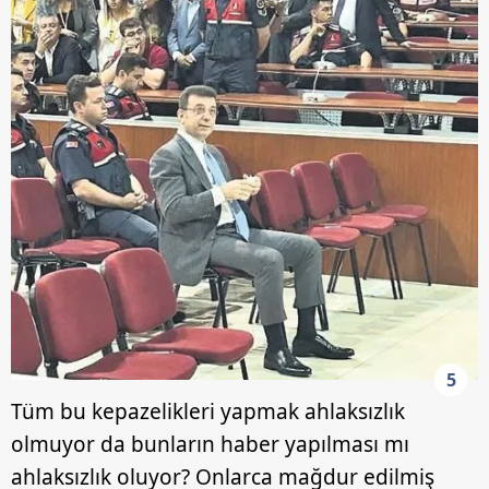
ilgili mevzuata uygun olarak kullanılan çerezlerle ilgili bilgi
almak için lütfen
tıklayınız
.
5
Tüm bu kepazelikleri yapmak ahlaksızlık
olmuyor da bunların haber yapılması mı
ahlaksızlık oluyor? Onlarca mağdur edilmiş