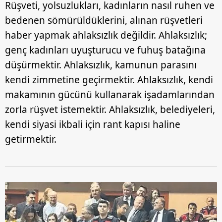
gösterilmeyecektir."
Rüşveti, yolsuzlukları, kadınların nasıl ruhen ve
bedenen sömürüldüklerini, alınan rüşvetleri
Sizlere daha iyi bir hizmet sunabilmek için İnternet
haber yapmak ahlaksızlık değildir. Ahlaksızlık;
Sitemizde kendimize ve üçüncü kişilere ait çerezler
genç kadınları uyuşturucu ve fuhuş batağına
kullanılmaktadır. Bu çerezler vasıtasıyla çeşitli kişisel
verileriniz işlenmekte olup gerekli olan çerezler bilgi
düşürmektir. Ahlaksızlık, kamunun parasını
toplumu hizmetlerinin sunulması amacıyla
kendi zimmetine geçirmektir. Ahlaksızlık, kendi
kullanılmaktadır. Diğer çerezler, sitemizin daha işlevsel
makamının gücünü kullanarak işadamlarından
kılınması ve kişiselleştirilmesi ve sizlere yönelik
zorla rüşvet istemektir. Ahlaksızlık, belediyeleri,
reklam/pazarlama faaliyetlerinin yapılması, amaçlarıyla
sınırlı olarak açık rızanız dahilinde kullanılacaktır.
kendi siyasi ikbali için rant kapısı haline
getirmektir.
Çerezlere ilişkin tercihlerinizi aşağıda yer alan panel
vasıtasıyla belirleyebilirsiniz. Çerezlere ilişkin detaylı bilgi
için Ayarlar butonuna tıklayabilir,
Çerez Bilgilendirme
Metnimizi
ziyaret edebilirsiniz.
6698 sayılı Kişisel Verilerin Korunması Kanunu uyarınca
hazırlanmış Aydınlatma Metnimizi okumak ve sitemizde