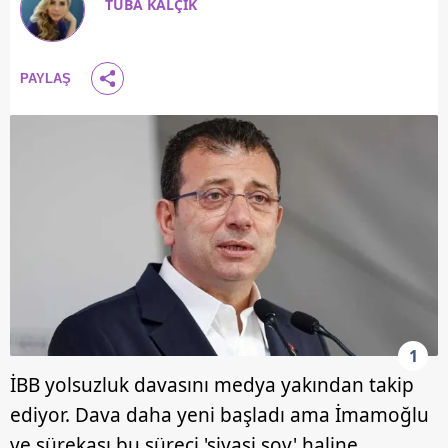
TUBA KALÇIK
PAYLAŞ
1
İBB yolsuzluk davasını medya yakından takip
ediyor. Dava daha yeni başladı ama İmamoğlu
ve şürekası bu süreci 'siyasi şov' haline