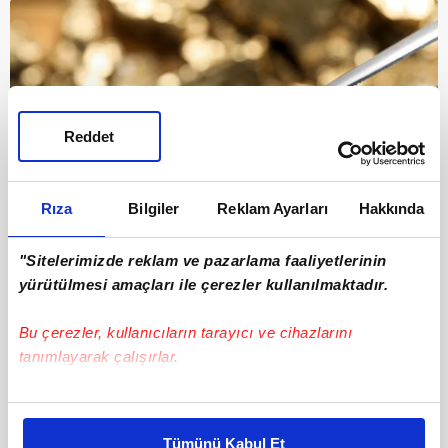
Reddet
Rıza
Bilgiler
Reklam Ayarları
Hakkında
"Sitelerimizde reklam ve pazarlama faaliyetlerinin
6
yürütülmesi amaçları ile çerezler kullanılmaktadır.
Peki, bu "zenginleşme" nasıl gerçekleşiyor?
Bu çerezler, kullanıcıların tarayıcı ve cihazlarını
tanımlayarak çalışırlar.
Bu çerezlere izin vermeniz halinde sizlere özel
kişiselleştirilmiş reklamlar sunabilir, sayfalarımızda sizlere
Tümünü Kabul Et