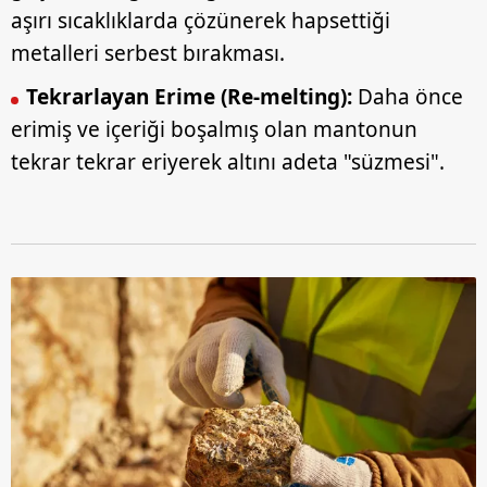
sınırlı olarak açık rızanız dahilinde kullanılacaktır.
aşırı sıcaklıklarda çözünerek hapsettiği
metalleri serbest bırakması.
Çerezlere ilişkin tercihlerinizi aşağıda yer alan panel
vasıtasıyla belirleyebilirsiniz. Çerezlere ilişkin detaylı bilgi
Tekrarlayan Erime (Re-melting):
Daha önce
için Ayarlar butonuna tıklayabilir,
Çerez Bilgilendirme
erimiş ve içeriği boşalmış olan mantonun
Metnimizi
ziyaret edebilirsiniz.
tekrar tekrar eriyerek altını adeta "süzmesi".
6698 sayılı Kişisel Verilerin Korunması Kanunu uyarınca
hazırlanmış Aydınlatma Metnimizi okumak ve sitemizde
ilgili mevzuata uygun olarak kullanılan çerezlerle ilgili bilgi
almak için lütfen
tıklayınız
.