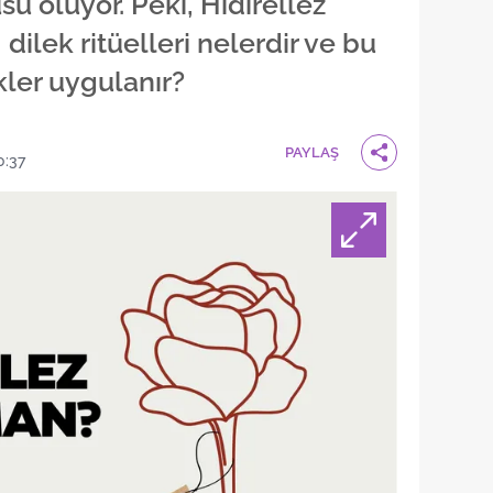
u oluyor. Peki, Hıdırellez
 dilek ritüelleri nelerdir ve bu
ler uygulanır?
PAYLAŞ
0:37