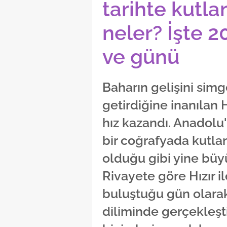
tarihte kutla
neler? İşte 2
ve günü
Baharın gelişini simg
getirdiğine inanılan H
hız kazandı. Anadolu
bir coğrafyada kutla
olduğu gibi yine büyü
Rivayete göre Hızır i
buluştuğu gün olara
diliminde gerçekleşti