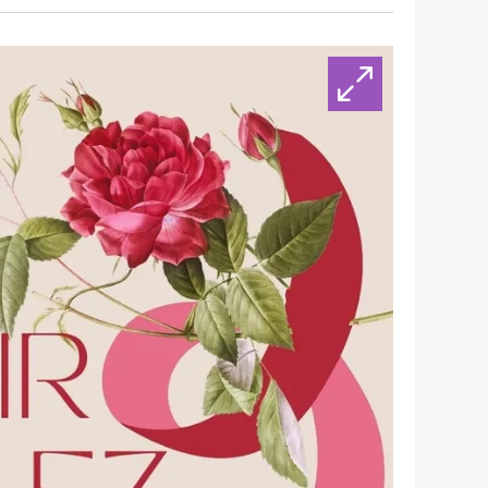
 çerezlerle ilgili bilgi almak için lütfen
tıklayınız
.