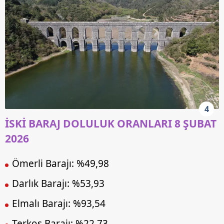
4
İSKİ BARAJ DOLULUK ORANLARI 8 ŞUBAT
2026
Ömerli Barajı: %49,98
Darlık Barajı: %53,93
Elmalı Barajı: %93,54
Terkos Barajı: %22,73