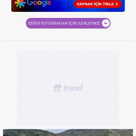
verileriniz işlenmekte olup gerekli olan çerezler bilgi
toplumu hizmetlerinin sunulması amacıyla
kullanılmaktadır. Diğer çerezler, sitemizin daha işlevsel
DİĞER FOTOĞRAFLAR İÇİN İLERLEYİNİZ
kılınması ve kişiselleştirilmesi ve sizlere yönelik
reklam/pazarlama faaliyetlerinin yapılması, amaçlarıyla
sınırlı olarak açık rızanız dahilinde kullanılacaktır.
Çerezlere ilişkin tercihlerinizi aşağıda yer alan panel
vasıtasıyla belirleyebilirsiniz. Çerezlere ilişkin detaylı bilgi
için Ayarlar butonuna tıklayabilir,
Çerez Bilgilendirme
Metnimizi
ziyaret edebilirsiniz.
6698 sayılı Kişisel Verilerin Korunması Kanunu uyarınca
hazırlanmış Aydınlatma Metnimizi okumak ve sitemizde
ilgili mevzuata uygun olarak kullanılan çerezlerle ilgili bilgi
almak için lütfen
tıklayınız
.