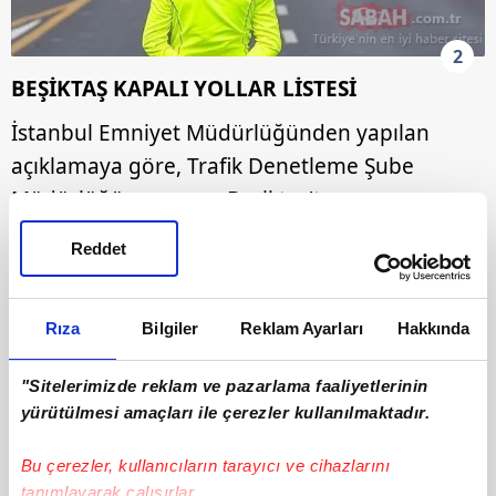
2
BEŞİKTAŞ KAPALI YOLLAR LİSTESİ
İstanbul Emniyet Müdürlüğünden yapılan
açıklamaya göre, Trafik Denetleme Şube
Müdürlüğünce, yarın Beşiktaş'ta
gerçekleştirilecek Yol Yarışması kapsamında
Reddet
alınacak trafik tedbirleri doğrultusunda
kapanacak yollar ve alternatif güzergahlar
belirlendi.
Rıza
Bilgiler
Reklam Ayarları
Hakkında
Buna göre, İnşirah Caddesi-Hüsrev Gerede
"Sitelerimizde reklam ve pazarlama faaliyetlerinin
Sokak kesişimi, Küçük Bebek Caddesi-Küçük
yürütülmesi amaçları ile çerezler kullanılmaktadır.
Bebek Dere Sokak kesişimi, Boğaziçi
Bu çerezler, kullanıcıların tarayıcı ve cihazlarını
Üniversitesi Bebek Yokuşu kesişimi, Şair Nigar
tanımlayarak çalışırlar.