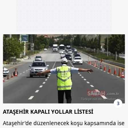
toplumu hizmetlerinin sunulması amacıyla
kullanılmaktadır. Diğer çerezler, sitemizin daha işlevsel
kılınması ve kişiselleştirilmesi ve sizlere yönelik
reklam/pazarlama faaliyetlerinin yapılması, amaçlarıyla
sınırlı olarak açık rızanız dahilinde kullanılacaktır.
Çerezlere ilişkin tercihlerinizi aşağıda yer alan panel
vasıtasıyla belirleyebilirsiniz. Çerezlere ilişkin detaylı bilgi
için Ayarlar butonuna tıklayabilir,
Çerez Bilgilendirme
Metnimizi
ziyaret edebilirsiniz.
6698 sayılı Kişisel Verilerin Korunması Kanunu uyarınca
hazırlanmış Aydınlatma Metnimizi okumak ve sitemizde
ilgili mevzuata uygun olarak kullanılan çerezlerle ilgili bilgi
almak için lütfen
tıklayınız
.
3
ATAŞEHİR KAPALI YOLLAR LİSTESİ
Ataşehir'de düzenlenecek koşu kapsamında ise