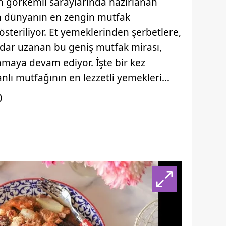
 görkemli saraylarında hazırlanan
ca dünyanın en zengin mutfak
österiliyor. Et yemeklerinden şerbetlere,
kadar uzanan bu geniş mutfak mirası,
maya devam ediyor. İşte bir kez
lı mutfağının en lezzetli yemekleri…
)