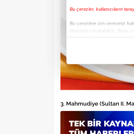
Bu çerezler, kullanıcıların tara
Bu çerezlere izin vermeniz halin
deneyimi yaşatabiliriz. Bunu y
içerikleri sunabilmek adına el
noktasında tek gelir kalemimiz 
Her halükârda, kullanıcılar, bu 
Sizlere daha iyi bir hizmet sun
çerezler vasıtasıyla çeşitli kiş
amacıyla kullanılmaktadır. Diğer
reklam/pazarlama faaliyetlerinin
3. Mahmudiye (Sultan II. M
Çerezlere ilişkin tercihlerinizi 
butonuna tıklayabilir,
Çerez Bi
6698 sayılı Kişisel Verilerin 