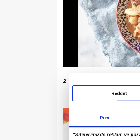
2. Mutancana
Reddet
Rıza
"Sitelerimizde reklam ve paza