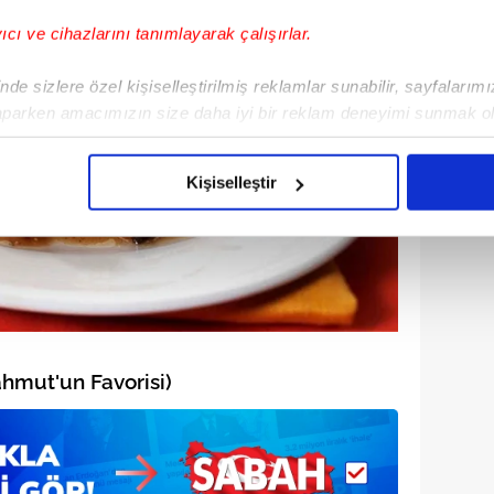
yıcı ve cihazlarını tanımlayarak çalışırlar.
de sizlere özel kişiselleştirilmiş reklamlar sunabilir, sayfalarım
aparken amacımızın size daha iyi bir reklam deneyimi sunmak ol
imizden gelen çabayı gösterdiğimizi ve bu noktada, reklamların ma
olduğunu sizlere hatırlatmak isteriz.
Kişiselleştir
çerezlere izin vermedikleri takdirde, kullanıcılara hedefli reklaml
abilmek için İnternet Sitemizde kendimize ve üçüncü kişilere ait 
isel verileriniz işlenmekte olup gerekli olan çerezler bilgi toplum
 çerezler, sitemizin daha işlevsel kılınması ve kişiselleştirilmes
 yapılması, amaçlarıyla sınırlı olarak açık rızanız dahilinde kulla
ahmut'un Favorisi)
aşağıda yer alan panel vasıtasıyla belirleyebilirsiniz. Çerezlere iliş
lgilendirme Metnimizi
ziyaret edebilirsiniz.
Korunması Kanunu uyarınca hazırlanmış Aydınlatma Metnimizi okum