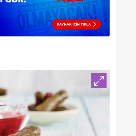
 çerezlerle ilgili bilgi almak için lütfen
tıklayınız
.