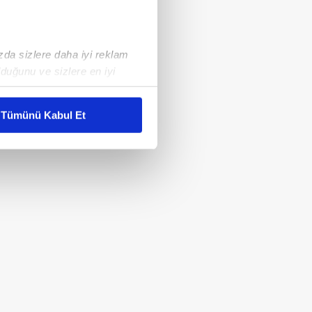
ızda sizlere daha iyi reklam
duğunu ve sizlere en iyi
liyetlerimizi karşılamak
Tümünü Kabul Et
ar gösterilmeyecektir."
çerezler kullanılmaktadır. Bu
u hizmetlerinin sunulması
i ve sizlere yönelik
nılacaktır.
kin detaylı bilgi için Ayarlar
ak ve sitemizde ilgili