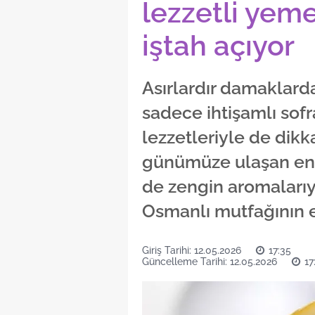
lezzetli yeme
iştah açıyor
Asırlardır damaklard
sadece ihtişamlı sofra
lezzetleriyle de dik
günümüze ulaşan en 
de zengin aromalarıyl
Osmanlı mutfağının en 
Giriş Tarihi: 12.05.2026
17:35
Güncelleme Tarihi: 12.05.2026
17